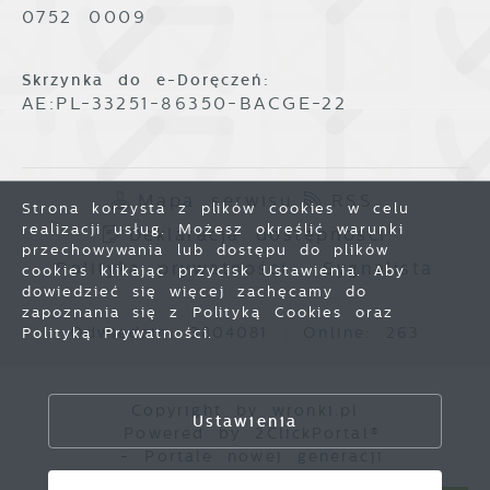
0752 0009
Skrzynka do e-Doręczeń:
AE:PL-33251-86350-BACGE-22
Mapa serwisu
RSS
Strona korzysta z plików cookies w celu
realizacji usług. Możesz określić warunki
Deklaracja dostępności
przechowywania lub dostępu do plików
Polityka prywatności
Sygnalista
cookies klikając przycisk Ustawienia. Aby
dowiedzieć się więcej zachęcamy do
zapoznania się z Polityką Cookies oraz
Odwiedzin: 3804081
Online: 263
Polityką Prywatności.
Zapisz wybrane
Copyright by wronki.pl
Ustawienia
Powered by
2ClickPortal®
Zezwól na wszystkie
- Portale nowej generacji