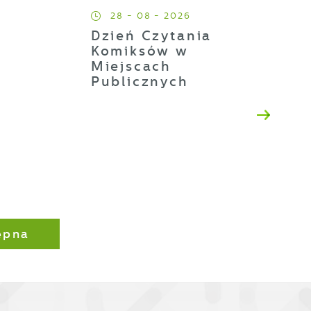
28 - 08 - 2026
Dzień Czytania
ji
Komiksów w
Miejscach
Publicznych
h
t
es
ępna