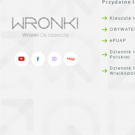
w
R
Przydatne l
i
D
W
i
d
Klauzula 
P
W
OBYWATE
k
T
ePUAP
i
p
Dziennik 
i
Polskiej
p
o
Dziennik
Wielkopo