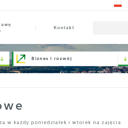
rawę
Kontakt
e
Biznes i rozwój
owe
a w każdy poniedziałek i wtorek na zajęcia