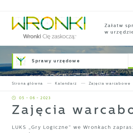
Przejdź do menu.
Przejdź do wyszukiwarki.
Przejdź do treści.
Przejdź do ustawień wielkości czcionki.
Włącz wersję kontrastową strony.
Załatw sp
w urzędzi
Sprawy urzędowe
Strona główna
Kalendarz
Zajęcia warcabowe
05 - 06 - 2023
Zajęcia warcab
LUKS „Gry Logiczne” we Wronkach zaprasz