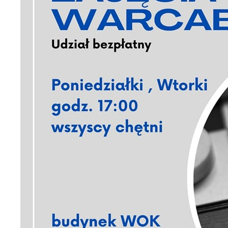
U
S
c
m
N
N
s