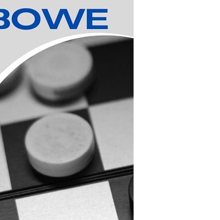
stawienia
zanujemy Twoją prywatność. Możesz zmienić ustawienia
ookies lub zaakceptować je wszystkie. W dowolnym momencie
ożesz dokonać zmiany swoich ustawień.
iezbędne
iezbędne pliki cookies służą do prawidłowego funkcjonowani
trony internetowej i umożliwiają Ci komfortowe korzystanie z