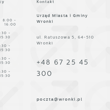
cy
Kontakt
ze
Urząd Miasta i Gminy
8:00 -
Wronki
16:00
:30 -
ul. Ratuszowa 5, 64-510
15:30
Wronki
:30 -
,
15:30
:30 -
+48 67 25 45
15:30
:30 -
300
15:30
poczta@wronki.pl