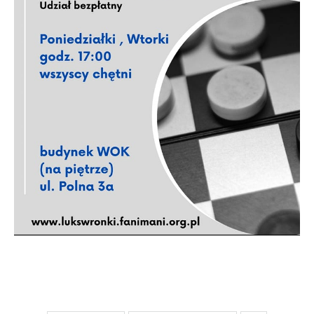
upodobań oraz Twoich zwyczajów dotyczących
przeglądanej witryny internetowej. Treści promocyjne
mogą pojawić się na stronach podmiotów trzecich
lub firm będących naszymi partnerami oraz innych
dostawców usług. Firmy te działają w charakterze
pośredników prezentujących nasze treści w postaci
wiadomości, ofert, komunikatów mediów
społecznościowych.