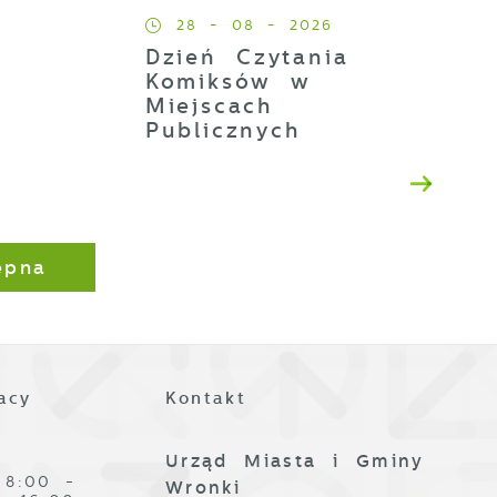
28 - 08 - 2026
ez
Dzień Czytania
Komiksów w
Miejscach
Publicznych
z
ępna
j
acy
Kontakt
i
ą
Urząd Miasta i Gminy
8:00 -
Wronki