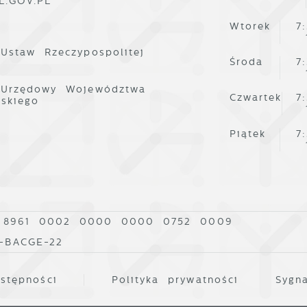
L.GOV.PL
Wtorek
7
 Ustaw Rzeczypospolitej
Środa
7
 Urzędowy Województwa
Czwartek
7
lskiego
Piątek
7
 8961 0002 0000 0000 0752 0009
0-BACGE-22
stępności
Polityka prywatności
Sygna