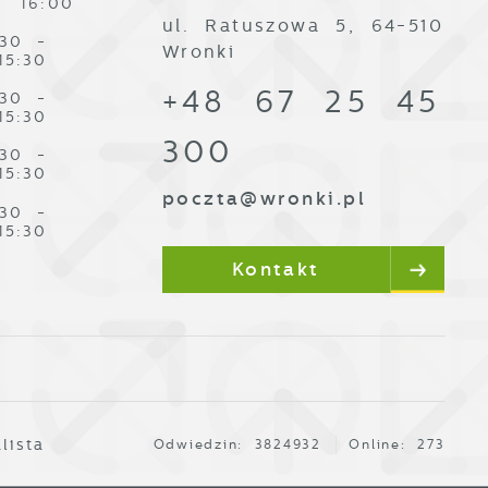
16:00
ul. Ratuszowa 5, 64-510
:30 -
Wronki
15:30
+48 67 25 45
:30 -
15:30
300
:30 -
15:30
poczta@wronki.pl
:30 -
15:30
Kontakt
lista
Odwiedzin: 3824932
Online: 273