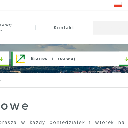
rawę
Kontakt
e
Biznes i rozwój
e
bowe
rasza w każdy poniedziałek i wtorek na 