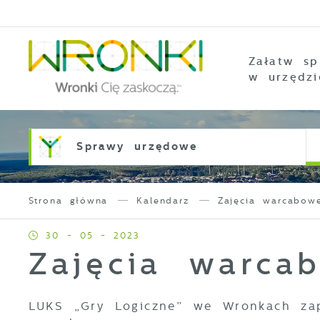
Przejdź do menu.
Przejdź do wyszukiwarki.
Przejdź do treści.
Przejdź do ustawień wielkości czcionki.
Włącz wersję kontrastową strony.
Załatw sp
w urzędzi
Sprawy urzędowe
Strona główna
Kalendarz
Zajęcia warcabow
30 - 05 - 2023
Zajęcia warca
LUKS „Gry Logiczne” we Wronkach zap