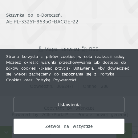
Skrzynka do e-Doręczeń:
AE:PL-33251-86350-BACGE-22
Mapa serwisu
RSS
Strona korzysta z plików cookies w celu realizacji usług.
Deklaracja dostępności
Możesz określić warunki przechowywania lub dostępu do
Polityka prywatności
Sygnalista
plików cookies klikając przycisk Ustawienia. Aby dowiedzieć
się więcej zachęcamy do zapoznania się z Polityką
Cookies oraz Polityką Prywatności.
Odwiedzin: 3862471
Online: 288
Zapisz wybrane
Ustawienia
Copyright by wronki.pl
Zezwól na wszystkie
Powered by
2ClickPortal®
- Portale nowej generacji
Zezwól na wszystkie
ÓW
DANE O JAKOŚCI POWIETRZA
HARMONOG