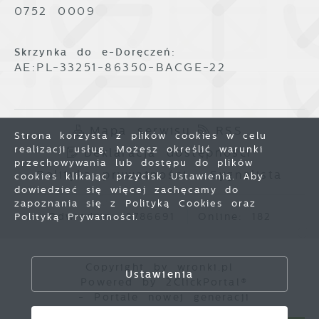
0752 0009
Skrzynka do e-Doręczeń:
AE:PL-33251-86350-BACGE-22
Mapa serwisu
RSS
Strona korzysta z plików cookies w celu
realizacji usług. Możesz określić warunki
Deklaracja dostępności
przechowywania lub dostępu do plików
Polityka prywatności
Sygnalista
cookies klikając przycisk Ustawienia. Aby
dowiedzieć się więcej zachęcamy do
zapoznania się z Polityką Cookies oraz
Odwiedzin: 3786691
Online: 182
Polityką Prywatności.
Zapisz wybrane
Copyright by wronki.pl
Ustawienia
Powered by
2ClickPortal®
Zezwól na wszystkie
- Portale nowej generacji