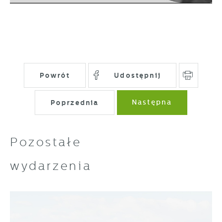
partnerami oraz innych dostawców usług.
Firmy te działają w charakterze
pośredników prezentujących nasze treści w
postaci wiadomości, ofert, komunikatów
mediów społecznościowych.
Powrót
Udostępnij
Poprzednia
Następna
Pozostałe
wydarzenia