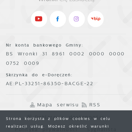
Nr konta bankowego Gminy:
BS Wronki 31 8961 0002 0000 0000
0752 0009
Skrzynka do e-Doręczeń:
AE:PL-33251-86350-BACGE-22
Mapa serwisu
RSS
Deklaracja dostępności
Strona korzysta z plików cookies w celu
realizacji usług. Możesz określić warunki
Polityka prywatności
Sygnalista