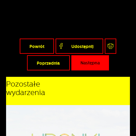
Powrót
Udostępnij
Poprzednia
Następna
Pozostałe
wydarzenia