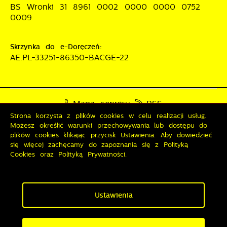
BS Wronki 31 8961 0002 0000 0000 0752
0009
Skrzynka do e-Doręczeń:
AE:PL-33251-86350-BACGE-22
Mapa serwisu
RSS
Strona korzysta z plików cookies w celu realizacji usług.
Deklaracja dostępności
Możesz określić warunki przechowywania lub dostępu do
Polityka prywatności
Sygnalista
plików cookies klikając przycisk Ustawienia. Aby dowiedzieć
się więcej zachęcamy do zapoznania się z Polityką
Cookies oraz Polityką Prywatności.
Odwiedzin: 3813091
Online: 248
Zapisz wybrane
Ustawienia
Copyright by wronki.pl
Zezwól na wszystkie
Powered by
2ClickPortal®
- Portale nowej generacji