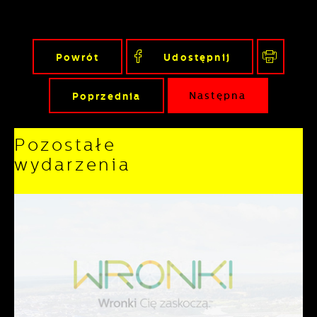
Powrót
Udostępnij
Poprzednia
Następna
Pozostałe
wydarzenia