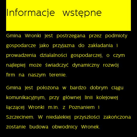
Ciebie działania w celu m.in. dostosowania Twoich
Informacje wstępne
ustawień preferencji prywatności, logowania czy
Funkcjonalne i personalizacyjne
wypełniania formularzy. Dzięki plikom cookies strona,
z której korzystasz, może działać bez zakłóceń.
Tego typu pliki cookies umożliwiają stronie
Gmina Wronki jest postrzegana przez podmioty
internetowej zapamiętanie wprowadzonych przez
gospodarcze jako przyjazna do zakładania i
Ciebie ustawień oraz personalizację określonych
prowadzenia działalności gospodarczej, o czym
funkcjonalności czy prezentowanych treści.
najlepiej może świadczyć dynamiczny rozwój
Dzięki tym plikom cookies możemy zapewnić Ci
Więcej
firm na naszym terenie.
większy komfort korzystania z funkcjonalności naszej
strony poprzez dopasowanie jej do Twoich
Gmina jest położona w bardzo dobrym ciągu
Analityczne
indywidualnych preferencji. Wyrażenie zgody na
komunikacyjnym, przy głównej linii kolejowej
funkcjonalne i personalizacyjne pliki cookies
Analityczne pliki cookies pomagają nam rozwijać się
łączącej Wronki m.in. z Poznaniem i
gwarantuje dostępność większej ilości funkcji na
i dostosowywać do Twoich potrzeb.
Szczecinem. W niedalekiej przyszłości zakończona
stronie.
Cookies analityczne pozwalają na uzyskanie informacji
Więcej
zostanie budowa obwodnicy Wronek.
w zakresie wykorzystywania witryny internetowej,