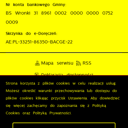
Nr konta bankowego Gminy:
BS Wronki 31 8961 0002 0000 0000 0752
0009
Skrzynka do e-Doręczeń:
AE:PL-33251-86350-BACGE-22
Mapa serwisu
RSS
Deklaracja dostępności
Strona korzysta z plików cookies w celu realizacji usług.
Polityka prywatności
Sygnalista
Możesz określić warunki przechowywania lub dostępu do
plików cookies klikając przycisk Ustawienia. Aby dowiedzieć
się więcej zachęcamy do zapoznania się z Polityką
Odwiedzin: 3788857
Online: 268
Cookies oraz Polityką Prywatności.
Zapisz wybrane