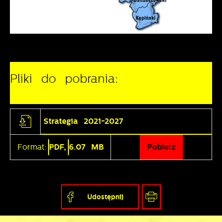
Pliki do pobrania:
Strategia 2021-2027
Format:
PDF,
6.07 MB
Pobierz
Udostępnij