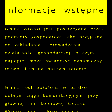
korzystanie z oferowanych przez nas
Informacje wstępne
usług.
Pliki cookies odpowiadają na
Więcej
Gmina Wronki jest postrzegana przez
podejmowane przez Ciebie działania w
podmioty gospodarcze jako przyjazna
celu m.in. dostosowania Twoich ustawień
Funkcjonalne i personalizacyjne
do zakładania i prowadzenia
preferencji prywatności, logowania czy
wypełniania formularzy. Dzięki plikom
działalności gospodarczej, o czym
Tego typu pliki cookies umożliwiają
cookies strona, z której korzystasz, może
stronie internetowej zapamiętanie
najlepiej może świadczyć dynamiczny
działać bez zakłóceń.
wprowadzonych przez Ciebie ustawień
rozwój firm na naszym terenie.
oraz personalizację określonych
funkcjonalności czy prezentowanych treści.
Gmina jest położona w bardzo
Dzięki tym plikom cookies możemy
dobrym ciągu komunikacyjnym, przy
Więcej
zapewnić Ci większy komfort korzystania
głównej linii kolejowej łączącej
z funkcjonalności naszej strony poprzez
Wronki m.in. z Poznaniem i