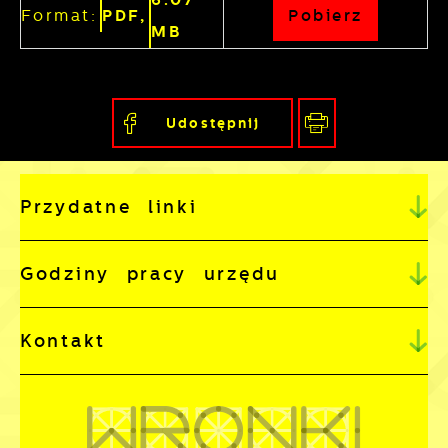
Format:
PDF,
Pobierz
MB
Udostępnij
Przydatne linki
Godziny pracy urzędu
Kontakt