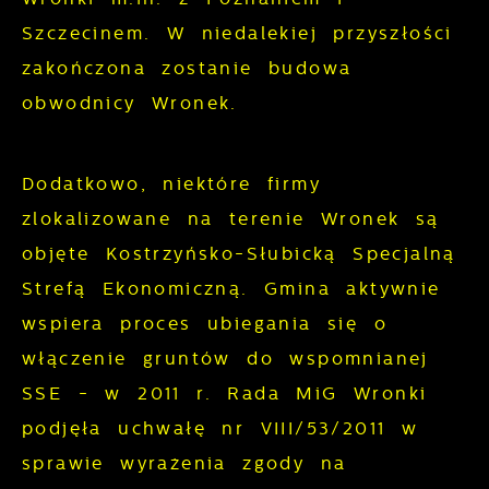
Analityczne
dopasowanie jej do Twoich indywidualnych
Szczecinem. W niedalekiej przyszłości
preferencji. Wyrażenie zgody na
Analityczne pliki cookies pomagają nam
zakończona zostanie budowa
funkcjonalne i personalizacyjne pliki
rozwijać się i dostosowywać do Twoich
obwodnicy Wronek.
cookies gwarantuje dostępność większej
potrzeb.
ilości funkcji na stronie.
Cookies analityczne pozwalają na
Dodatkowo, niektóre firmy
Więcej
uzyskanie informacji w zakresie
zlokalizowane na terenie Wronek są
wykorzystywania witryny internetowej,
objęte Kostrzyńsko-Słubicką Specjalną
Reklamowe
miejsca oraz częstotliwości, z jaką
Strefą Ekonomiczną. Gmina aktywnie
odwiedzane są nasze serwisy www. Dane
Dzięki reklamowym plikom cookies
wspiera proces ubiegania się o
pozwalają nam na ocenę naszych
prezentujemy Ci najciekawsze informacje i
serwisów internetowych pod względem ich
włączenie gruntów do wspomnianej
aktualności na stronach naszych
popularności wśród użytkowników.
SSE - w 2011 r. Rada MiG Wronki
partnerów.
Zgromadzone informacje są przetwarzane
podjęła uchwałę nr VIII/53/2011 w
w formie zanonimizowanej. Wyrażenie
Promocyjne pliki cookies służą do
sprawie wyrażenia zgody na
Więcej
zgody na analityczne pliki cookies
prezentowania Ci naszych komunikatów na