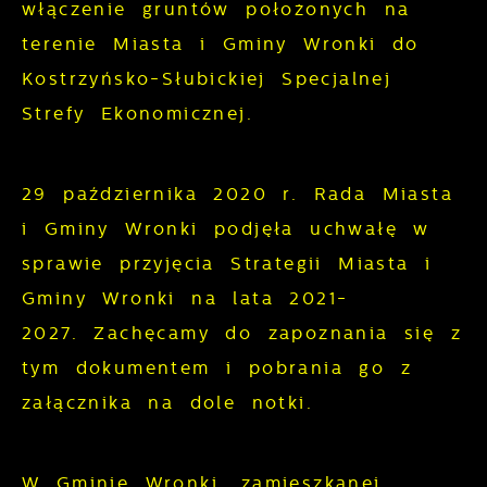
włączenie gruntów położonych na
gwarantuje dostępność wszystkich
podstawie analizy Twoich upodobań oraz
terenie Miasta i Gminy Wronki do
funkcjonalności.
Twoich zwyczajów dotyczących
Kostrzyńsko-Słubickiej Specjalnej
przeglądanej witryny internetowej. Treści
Strefy Ekonomicznej.
promocyjne mogą pojawić się na stronach
podmiotów trzecich lub firm będących
naszymi partnerami oraz innych
29 października 2020 r. Rada Miasta
dostawców usług. Firmy te działają w
i Gminy Wronki podjęła uchwałę w
charakterze pośredników prezentujących
nasze treści w postaci wiadomości, ofert,
sprawie przyjęcia Strategii Miasta i
komunikatów mediów społecznościowych.
Gminy Wronki na lata 2021-
2027.
Zachęcamy do zapoznania się z
tym dokumentem i pobrania go z
załącznika na dole notki.
W Gminie Wronki, zamieszkanej