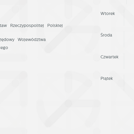
Wtorek
taw Rzeczypospolitej Polskiej
Środa
rzędowy Województwa
iego
Czwartek
Piątek