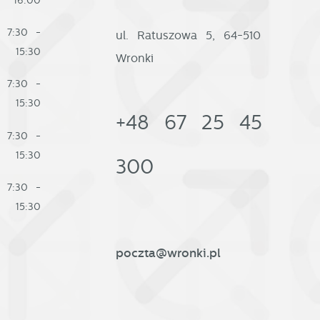
7:30 -
ul. Ratuszowa 5, 64-510
15:30
Wronki
7:30 -
15:30
+48 67 25 45
7:30 -
15:30
300
7:30 -
15:30
poczta@wronki.pl