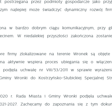
t postrzegana przez podmioty gospodarcze jako przyj
czym najlepiej może świadczyć dynamiczny rozwój fir
ona w bardzo dobrym ciągu komunikacyjnym, przy głów
ecinem. W niedalekiej przyszłości zakończona zost
re firmy zlokalizowane na terenie Wronek są objęte K
na aktywnie wspiera proces ubiegania się o włącze
podjęła uchwałę nr VIII/53/2011 w sprawie wyrażen
Gminy Wronki do Kostrzyńsko-Słubickiej Specjalnej Str
2020 r. Rada Miasta i Gminy Wronki podjęła uchwałę
021-2027.
Zachęcamy do zapoznania się z tym dokum