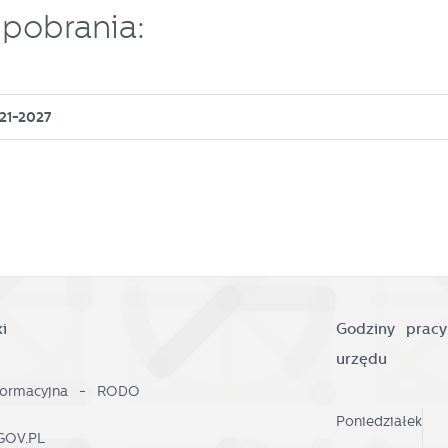
ookies analityczne pozwalają na uzyskanie informacji w zakresie
ięcej
pobrania:
ykorzystywania witryny internetowej, miejsca oraz częstotliwości, z jaką
dwiedzane są nasze serwisy www. Dane pozwalają nam na ocenę
aszych serwisów internetowych pod względem ich popularności wśród
eklamowe
żytkowników. Zgromadzone informacje są przetwarzane w formie
zięki reklamowym plikom cookies prezentujemy Ci najciekawsze informacj
anonimizowanej. Wyrażenie zgody na analityczne pliki cookies gwarantuje
021-2027
 aktualności na stronach naszych partnerów.
ostępność wszystkich funkcjonalności.
romocyjne pliki cookies służą do prezentowania Ci naszych komunikató
ięcej
a podstawie analizy Twoich upodobań oraz Twoich zwyczajów
otyczących przeglądanej witryny internetowej. Treści promocyjne mogą
ojawić się na stronach podmiotów trzecich lub firm będących naszymi
artnerami oraz innych dostawców usług. Firmy te działają w charakterze
ośredników prezentujących nasze treści w postaci wiadomości, ofert,
omunikatów mediów społecznościowych.
i
Godziny pracy
urzędu
nformacyjna - RODO
Poniedziałek
GOV.PL