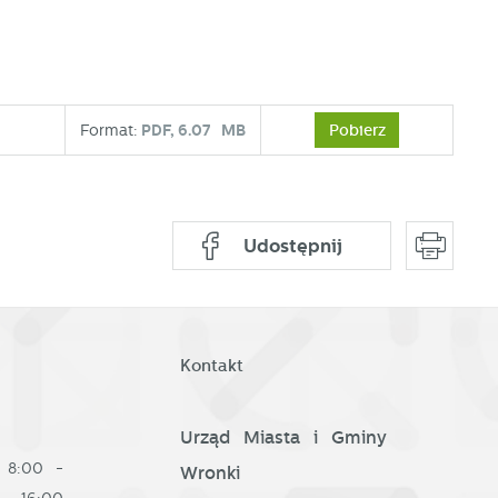
e
Pobierz
Format:
PDF,
6.07 MB
w
Udostępnij
Kontakt
Urząd Miasta i Gminy
8:00 -
Wronki
16:00