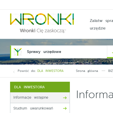
Przejdź do menu.
Przejdź do wyszukiwarki.
Przejdź do treści.
Przejdź do ustawień wielkości czcionki.
Włącz wersję kontrastową strony.
Załatw sp
urzędzie
Sprawy urzędowe
Powróć do:
DLA INWESTORA
Strona główna
BI
DLA INWESTORA
Inform
Informacje wstępne
Studium uwarunkowań