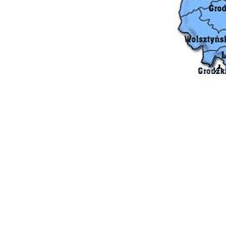
i
n
P
W
m
w
m
F
T
w
f
D
W
k
T
p
A
na
A
T