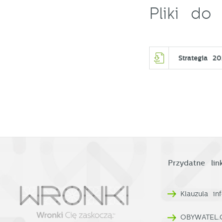
C
W
Pliki do 
w
o
n
R
u
D
z
Strategia 2
i
d
P
W
n
d
p
p
p
k
Przydatne link
Klauzula i
OBYWATEL.