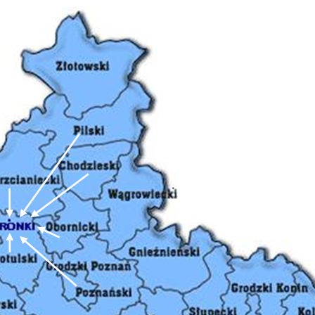
stawienia
zanujemy Twoją prywatność. Możesz zmienić ustawienia cookies lub
aakceptować je wszystkie. W dowolnym momencie możesz dokonać
miany swoich ustawień.
iezbędne
iezbędne pliki cookies służą do prawidłowego funkcjonowania strony