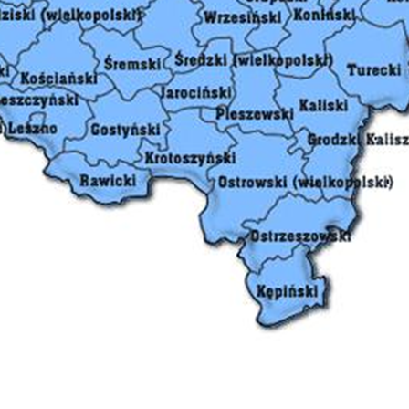
nternetowej i umożliwiają Ci komfortowe korzystanie z oferowanych przez
as usług.
liki cookies odpowiadają na podejmowane przez Ciebie działania w cel
ięcej
.in. dostosowania Twoich ustawień preferencji prywatności, logowania cz
ypełniania formularzy. Dzięki plikom cookies strona, z której korzystasz,
Zapisz wybrane
oże działać bez zakłóceń.
unkcjonalne i personalizacyjne
ego typu pliki cookies umożliwiają stronie internetowej zapamiętanie
Zezwól na wszystkie
prowadzonych przez Ciebie ustawień oraz personalizację określonych
unkcjonalności czy prezentowanych treści.
zięki tym plikom cookies możemy zapewnić Ci większy komfort
ięcej
orzystania z funkcjonalności naszej strony poprzez dopasowanie jej do
woich indywidualnych preferencji. Wyrażenie zgody na funkcjonalne i
ersonalizacyjne pliki cookies gwarantuje dostępność większej ilości funkcji
nalityczne
 stronie.
nalityczne pliki cookies pomagają nam rozwijać się i dostosowywać do
woich potrzeb.