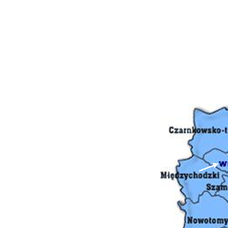
U
S
z
z
N
N