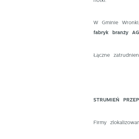
notki.
W Gminie Wronki,
fabryk branży A
Łączne zatrudni
STRUMIEŃ PRZE
Firmy zlokalizow