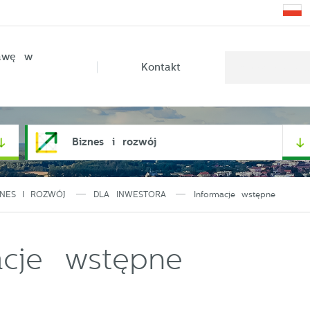
rawę w
Kontakt
Biznes i rozwój
ZNES I ROZWÓJ
DLA INWESTORA
Informacje wstępne
acje wstępne