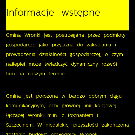
Informacje wstępne
Pliki cookies odpowiadają na podejmowane przez
Więcej
Ciebie działania w celu m.in. dostosowania Twoich
ustawień preferencji prywatności, logowania czy
Gmina Wronki jest postrzegana przez podmioty
Funkcjonalne i personalizacyjne
wypełniania formularzy. Dzięki plikom cookies strona,
gospodarcze jako przyjazna do zakładania i
z której korzystasz, może działać bez zakłóceń.
Tego typu pliki cookies umożliwiają stronie
prowadzenia działalności gospodarczej, o czym
internetowej zapamiętanie wprowadzonych przez
najlepiej może świadczyć dynamiczny rozwój
Ciebie ustawień oraz personalizację określonych
funkcjonalności czy prezentowanych treści.
firm na naszym terenie.
Dzięki tym plikom cookies możemy zapewnić Ci
Więcej
Gmina jest położona w bardzo dobrym ciągu
większy komfort korzystania z funkcjonalności naszej
strony poprzez dopasowanie jej do Twoich
komunikacyjnym, przy głównej linii kolejowej
Analityczne
indywidualnych preferencji. Wyrażenie zgody na
łączącej Wronki m.in. z Poznaniem i
funkcjonalne i personalizacyjne pliki cookies
Analityczne pliki cookies pomagają nam rozwijać się
Szczecinem. W niedalekiej przyszłości zakończona
gwarantuje dostępność większej ilości funkcji na
i dostosowywać do Twoich potrzeb.
zostanie budowa obwodnicy Wronek.