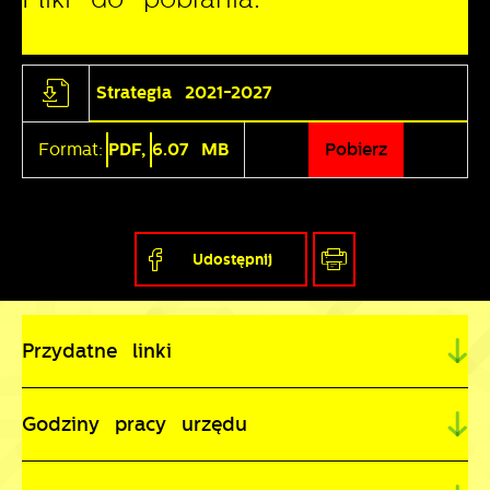
Strategia 2021-2027
Format:
PDF,
6.07 MB
Pobierz
Udostępnij
Przydatne linki
Godziny pracy urzędu