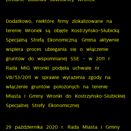
stronie.
Cookies analityczne pozwalają na uzyskanie informacji
Więcej
Dodatkowo, niektóre firmy zlokalizowane na
w zakresie wykorzystywania witryny internetowej,
miejsca oraz częstotliwości, z jaką odwiedzane są
terenie Wronek są objęte Kostrzyńsko-Słubicką
Reklamowe
nasze serwisy www. Dane pozwalają nam na ocenę
Specjalną Strefą Ekonomiczną. Gmina aktywnie
naszych serwisów internetowych pod względem ich
Dzięki reklamowym plikom cookies prezentujemy Ci
wspiera proces ubiegania się o włączenie
popularności wśród użytkowników. Zgromadzone
najciekawsze informacje i aktualności na stronach
gruntów do wspomnianej SSE - w 2011 r.
informacje są przetwarzane w formie
naszych partnerów.
Rada MiG Wronki podjęła uchwałę nr
zanonimizowanej. Wyrażenie zgody na analityczne
VIII/53/2011 w sprawie wyrażenia zgody na
pliki cookies gwarantuje dostępność wszystkich
Promocyjne pliki cookies służą do prezentowania Ci
Więcej
funkcjonalności.
włączenie gruntów położonych na terenie
naszych komunikatów na podstawie analizy Twoich
Miasta i Gminy Wronki do Kostrzyńsko-Słubickiej
upodobań oraz Twoich zwyczajów dotyczących
przeglądanej witryny internetowej. Treści promocyjne
Specjalnej Strefy Ekonomicznej.
mogą pojawić się na stronach podmiotów trzecich
lub firm będących naszymi partnerami oraz innych
29 października 2020 r. Rada Miasta i Gminy
dostawców usług. Firmy te działają w charakterze