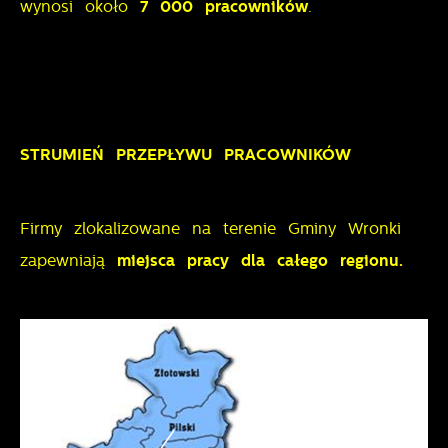
wynosi około
7
000 pracowników
.
STRUMIEŃ PRZEPŁYWU PRACOWNIKÓW
Firmy zlokalizowane na terenie Gminy Wronki
zapewniają
miejsca pracy dla całego regionu.