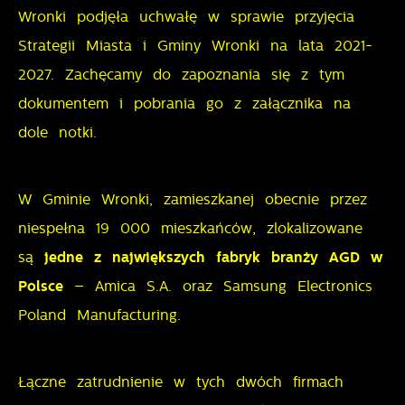
Wronki podjęła uchwałę w sprawie przyjęcia
pośredników prezentujących nasze treści w postaci
wiadomości, ofert, komunikatów mediów
Strategii Miasta i Gminy Wronki na lata 2021-
społecznościowych.
2027.
Zachęcamy do zapoznania się z tym
dokumentem i pobrania go z załącznika na
dole notki.
W Gminie Wronki, zamieszkanej obecnie przez
niespełna 19 000 mieszkańców, zlokalizowane
są
jedne z największych fabryk branży AGD w
Polsce
– Amica S.A. oraz Samsung Electronics
Poland Manufacturing.
Łączne zatrudnienie w tych dwóch firmach