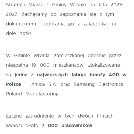
pośredników prezentujących nasze treści w postaci
Strategii Miasta i Gminy Wronki na lata 2021-
wiadomości, ofert, komunikatów mediów
2027.
Zachęcamy do zapoznania się z tym
społecznościowych.
dokumentem i pobrania go z załącznika na
dole notki.
W Gminie Wronki, zamieszkanej obecnie przez
niespełna 19 000 mieszkańców, zlokalizowane
są
jedne z największych fabryk branży AGD w
Polsce
– Amica S.A. oraz Samsung Electronics
Poland Manufacturing.
Łączne zatrudnienie w tych dwóch firmach
wynosi około
7
000 pracowników
.