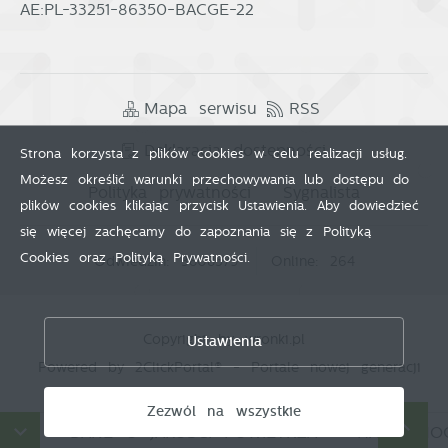
AE:PL-33251-86350-BACGE-22
Mapa serwisu
RSS
Deklaracja dostępności
Strona korzysta z plików cookies w celu realizacji usług.
Możesz określić warunki przechowywania lub dostępu do
Polityka prywatności
Sygnalista
plików cookies klikając przycisk Ustawienia. Aby dowiedzieć
się więcej zachęcamy do zapoznania się z Polityką
Cookies oraz Polityką Prywatności.
Odwiedzin: 3808579
Online: 264
Zapisz wybrane
Copyright by wronki.pl
Ustawienia
Powered by
2ClickPortal®
- Portale nowej generacji
Zezwól na wszystkie
Zezwól na wszystkie
ÓW
DANE O JAKOŚCI POWIETRZA
HARMONOG