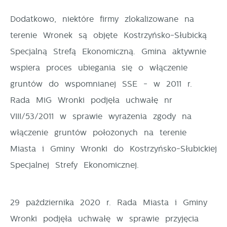
stronie.
Dodatkowo, niektóre firmy zlokalizowane na
Cookies analityczne pozwalają na uzyskanie informacji
Więcej
w zakresie wykorzystywania witryny internetowej,
terenie Wronek są objęte Kostrzyńsko-Słubicką
miejsca oraz częstotliwości, z jaką odwiedzane są
Specjalną Strefą Ekonomiczną. Gmina aktywnie
Reklamowe
nasze serwisy www. Dane pozwalają nam na ocenę
wspiera proces ubiegania się o włączenie
naszych serwisów internetowych pod względem ich
Dzięki reklamowym plikom cookies prezentujemy Ci
gruntów do wspomnianej SSE - w 2011 r.
popularności wśród użytkowników. Zgromadzone
najciekawsze informacje i aktualności na stronach
Rada MiG Wronki podjęła uchwałę nr
informacje są przetwarzane w formie zanonimizowanej.
naszych partnerów.
VIII/53/2011 w sprawie wyrażenia zgody na
Wyrażenie zgody na analityczne pliki cookies
gwarantuje dostępność wszystkich funkcjonalności.
włączenie gruntów położonych na terenie
Promocyjne pliki cookies służą do prezentowania Ci
Więcej
Miasta i Gminy Wronki do Kostrzyńsko-Słubickiej
naszych komunikatów na podstawie analizy Twoich
upodobań oraz Twoich zwyczajów dotyczących
Specjalnej Strefy Ekonomicznej.
przeglądanej witryny internetowej. Treści promocyjne
mogą pojawić się na stronach podmiotów trzecich
29 października 2020 r. Rada Miasta i Gminy
lub firm będących naszymi partnerami oraz innych
Wronki podjęła uchwałę w sprawie przyjęcia
dostawców usług. Firmy te działają w charakterze