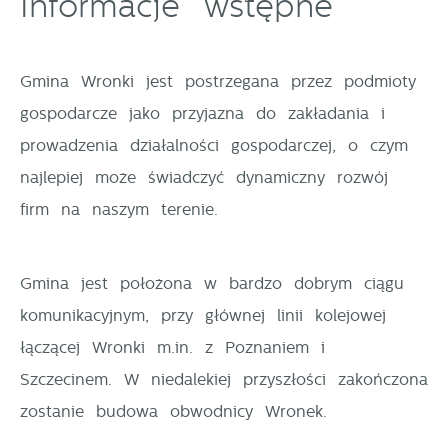
Informacje wstępne
Pliki cookies odpowiadają na podejmowane przez
Więcej
Ciebie działania w celu m.in. dostosowania Twoich
Gmina Wronki jest postrzegana przez podmioty
ustawień preferencji prywatności, logowania czy
gospodarcze jako przyjazna do zakładania i
Funkcjonalne i personalizacyjne
wypełniania formularzy. Dzięki plikom cookies strona,
prowadzenia działalności gospodarczej, o czym
z której korzystasz, może działać bez zakłóceń.
Tego typu pliki cookies umożliwiają stronie
najlepiej może świadczyć dynamiczny rozwój
internetowej zapamiętanie wprowadzonych przez Ciebie
ustawień oraz personalizację określonych
firm na naszym terenie.
funkcjonalności czy prezentowanych treści.
Gmina jest położona w bardzo dobrym ciągu
Dzięki tym plikom cookies możemy zapewnić Ci
Więcej
komunikacyjnym, przy głównej linii kolejowej
większy komfort korzystania z funkcjonalności naszej
strony poprzez dopasowanie jej do Twoich
łączącej Wronki m.in. z Poznaniem i
Analityczne
indywidualnych preferencji. Wyrażenie zgody na
Szczecinem. W niedalekiej przyszłości zakończona
funkcjonalne i personalizacyjne pliki cookies
Analityczne pliki cookies pomagają nam rozwijać się
zostanie budowa obwodnicy Wronek.
gwarantuje dostępność większej ilości funkcji na
i dostosowywać do Twoich potrzeb.