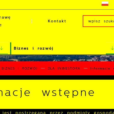
rawę
Kontakt
e
Biznes i rozwój
BIZNES I ROZWÓJ
DLA INWESTORA
Informacje 
macje wstępne
jest postrzegana przez podmioty gospoda