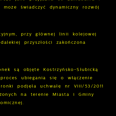
ej może świadczyć dynamiczny rozwój
jnym, przy głównej linii kolejowej
dalekiej przyszłości zakończona
onek są objęte Kostrzyńsko-Słubicką
proces ubiegania się o włączenie
nki podjęła uchwałę nr VIII/53/2011
żonych na terenie Miasta i Gminy
omicznej.