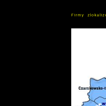
Firmy zlokal
U
S
c
m