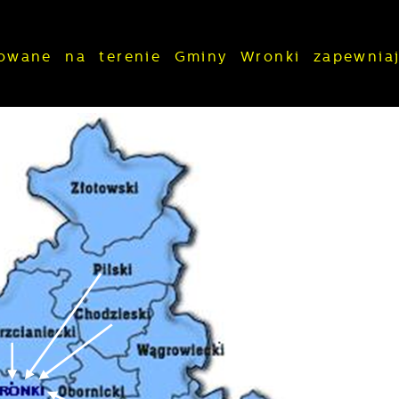
izowane na terenie Gminy Wronki zapewni
stawienia
zanujemy Twoją prywatność. Możesz zmienić ustawienia
ookies lub zaakceptować je wszystkie. W dowolnym
omencie możesz dokonać zmiany swoich ustawień.