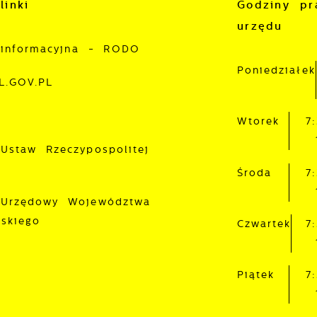
ostaci wiadomości, ofert, komunikatów mediów
linki
Godziny pr
połecznościowych.
urzędu
 informacyjna - RODO
Poniedziałek
L.GOV.PL
Wtorek
7
 Ustaw Rzeczypospolitej
Środa
7
 Urzędowy Województwa
lskiego
Czwartek
7
Piątek
7