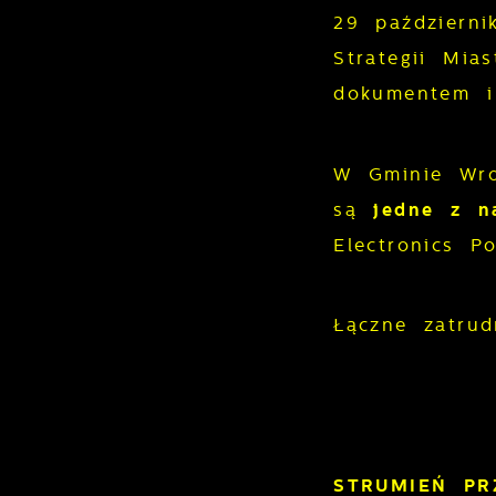
29 październ
Strategii Mi
dokumentem i
W Gminie Wro
są
jedne z n
Electronics P
Łączne zatru
STRUMIEŃ P