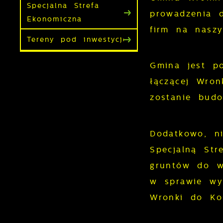
Specjalna Strefa
prowadzenia d
Ekonomiczna
firm na naszy
Tereny pod inwestycje
Gmina jest po
łączącej Wron
zostanie bud
Dodatkowo, ni
Specjalną Str
gruntów do w
w sprawie wy
Wronki do Kos