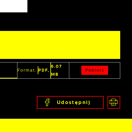
z
6.07
Pobierz
Format:
PDF,
MB
j
Udostępnij
mi
ą