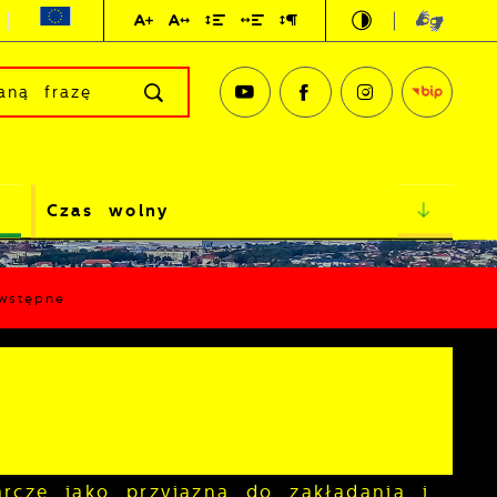
Czas wolny
wstępne
rcze jako przyjazna do zakładania i