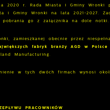
ika 2020 r. Rada Miasta i Gminy Wronki p
asta i Gminy Wronki na lata 2021-2027.
Za
 pobrania go z załącznika na dole notki.
nki, zamieszkanej obecnie przez niespełn
ajwiększych fabryk branży AGD w Polsce
oland Manufacturing.
dnienie w tych dwóch firmach wynosi ok
RZEPŁYWU PRACOWNIKÓW