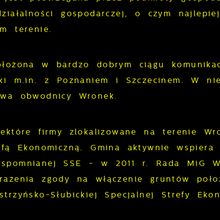
ziałalności gospodarczej, o czym najlepi
m terenie.
łożona w bardzo dobrym ciągu komunikacy
ki m.in. z Poznaniem i Szczecinem. W nie
owa obwodnicy Wronek.
ektóre firmy zlokalizowane na terenie Wr
efą Ekonomiczną. Gmina aktywnie wspiera 
spomnianej SSE - w 2011 r. Rada MiG Wro
rażenia zgody na włączenie gruntów poło
trzyńsko-Słubickiej Specjalnej Strefy Ekon