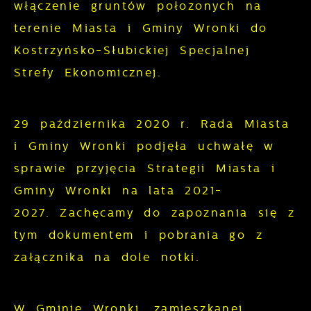
włączenie gruntów położonych na
gwarantuje dostępność wszystkich
podstawie analizy Twoich upodobań oraz
terenie Miasta i Gminy Wronki do
funkcjonalności.
Twoich zwyczajów dotyczących
Kostrzyńsko-Słubickiej Specjalnej
przeglądanej witryny internetowej. Treści
Strefy Ekonomicznej.
promocyjne mogą pojawić się na stronach
podmiotów trzecich lub firm będących
naszymi partnerami oraz innych
29 października 2020 r. Rada Miasta
dostawców usług. Firmy te działają w
i Gminy Wronki podjęła uchwałę w
charakterze pośredników prezentujących
nasze treści w postaci wiadomości, ofert,
sprawie przyjęcia Strategii Miasta i
komunikatów mediów społecznościowych.
Gminy Wronki na lata 2021-
2027.
Zachęcamy do zapoznania się z
tym dokumentem i pobrania go z
załącznika na dole notki.
W Gminie Wronki, zamieszkanej