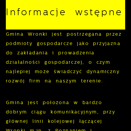
korzystanie z oferowanych przez nas
Informacje wstępne
usług.
Pliki cookies odpowiadają na
Więcej
Gmina Wronki jest postrzegana przez
podejmowane przez Ciebie działania w
podmioty gospodarcze jako przyjazna
celu m.in. dostosowania Twoich ustawień
Funkcjonalne i personalizacyjne
do zakładania i prowadzenia
preferencji prywatności, logowania czy
wypełniania formularzy. Dzięki plikom
działalności gospodarczej, o czym
Tego typu pliki cookies umożliwiają
cookies strona, z której korzystasz, może
stronie internetowej zapamiętanie
najlepiej może świadczyć dynamiczny
działać bez zakłóceń.
wprowadzonych przez Ciebie ustawień
rozwój firm na naszym terenie.
oraz personalizację określonych
funkcjonalności czy prezentowanych treści.
Gmina jest położona w bardzo
Dzięki tym plikom cookies możemy
dobrym ciągu komunikacyjnym, przy
Więcej
zapewnić Ci większy komfort korzystania
głównej linii kolejowej łączącej
z funkcjonalności naszej strony poprzez
Wronki m.in. z Poznaniem i