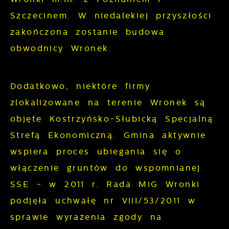
Analityczne
dopasowanie jej do Twoich indywidualnych
Szczecinem. W niedalekiej przyszłości
preferencji. Wyrażenie zgody na
Analityczne pliki cookies pomagają nam
zakończona zostanie budowa
funkcjonalne i personalizacyjne pliki
rozwijać się i dostosowywać do Twoich
obwodnicy Wronek.
cookies gwarantuje dostępność większej
potrzeb.
ilości funkcji na stronie.
Cookies analityczne pozwalają na
Dodatkowo, niektóre firmy
Więcej
uzyskanie informacji w zakresie
zlokalizowane na terenie Wronek są
wykorzystywania witryny internetowej,
objęte Kostrzyńsko-Słubicką Specjalną
Reklamowe
miejsca oraz częstotliwości, z jaką
Strefą Ekonomiczną. Gmina aktywnie
odwiedzane są nasze serwisy www. Dane
Dzięki reklamowym plikom cookies
wspiera proces ubiegania się o
pozwalają nam na ocenę naszych
prezentujemy Ci najciekawsze informacje i
serwisów internetowych pod względem ich
włączenie gruntów do wspomnianej
aktualności na stronach naszych
popularności wśród użytkowników.
SSE - w 2011 r. Rada MiG Wronki
partnerów.
Zgromadzone informacje są przetwarzane
podjęła uchwałę nr VIII/53/2011 w
w formie zanonimizowanej. Wyrażenie
Promocyjne pliki cookies służą do
sprawie wyrażenia zgody na
Więcej
zgody na analityczne pliki cookies
prezentowania Ci naszych komunikatów na