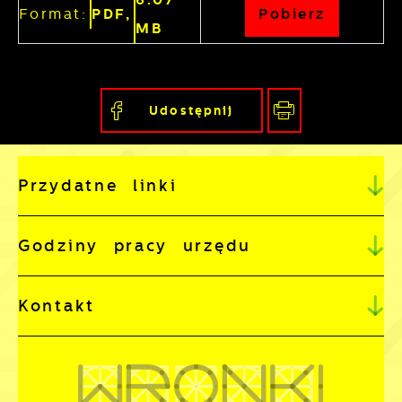
Format:
PDF,
Pobierz
MB
Udostępnij
Przydatne linki
Godziny pracy urzędu
Kontakt