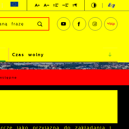
Czas wolny
wstępne
rcze jako przyjazna do zakładania i