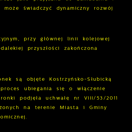
ej może świadczyć dynamiczny rozwój
jnym, przy głównej linii kolejowej
dalekiej przyszłości zakończona
onek są objęte Kostrzyńsko-Słubicką
proces ubiegania się o włączenie
nki podjęła uchwałę nr VIII/53/2011
żonych na terenie Miasta i Gminy
omicznej.