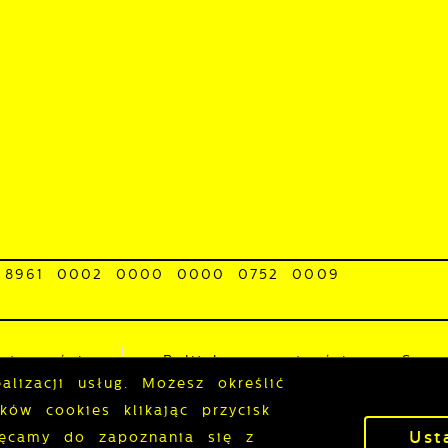
 8961 0002 0000 0000 0752 0009
0-BACGE-22
stępności
Polityka prywatności
Sygna
lizacji usług. Możesz określić
ów cookies klikając przycisk
Ust
P
hęcamy do zapoznania się z