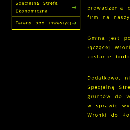
Specjalna Strefa
prowadzenia d
Ekonomiczna
firm na naszy
Tereny pod inwestycje
Gmina jest po
łączącej Wron
zostanie bud
Dodatkowo, ni
Specjalną Str
gruntów do w
w sprawie wy
Wronki do Kos