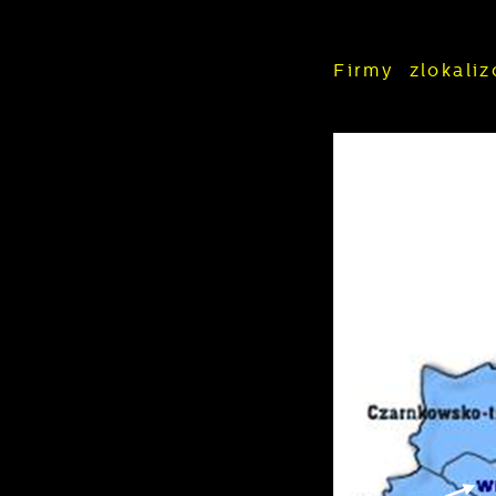
Firmy zlokal
U
S
c
m