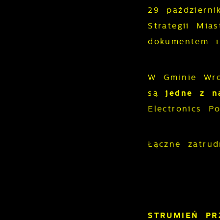
29 październ
Strategii Mi
dokumentem i
W Gminie Wro
są
jedne z n
Electronics P
Łączne zatru
STRUMIEŃ P