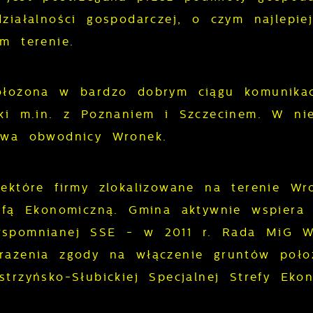
ziałalności gospodarczej, o czym najlepi
m terenie.
łożona w bardzo dobrym ciągu komunikacy
ki m.in. z Poznaniem i Szczecinem. W nie
owa obwodnicy Wronek.
ektóre firmy zlokalizowane na terenie Wr
efą Ekonomiczną. Gmina aktywnie wspiera 
spomnianej SSE - w 2011 r. Rada MiG Wro
rażenia zgody na włączenie gruntów poło
trzyńsko-Słubickiej Specjalnej Strefy Ekon