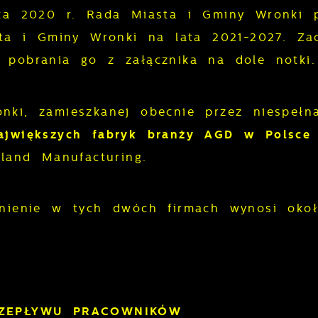
ika 2020 r. Rada Miasta i Gminy Wronki p
asta i Gminy Wronki na lata 2021-2027.
Za
 pobrania go z załącznika na dole notki.
nki, zamieszkanej obecnie przez niespełn
ajwiększych fabryk branży AGD w Polsce
oland Manufacturing.
dnienie w tych dwóch firmach wynosi ok
RZEPŁYWU PRACOWNIKÓW