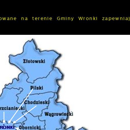
izowane na terenie Gminy Wronki zapewni
stawienia
zanujemy Twoją prywatność. Możesz zmienić ustawienia
ookies lub zaakceptować je wszystkie. W dowolnym
omencie możesz dokonać zmiany swoich ustawień.