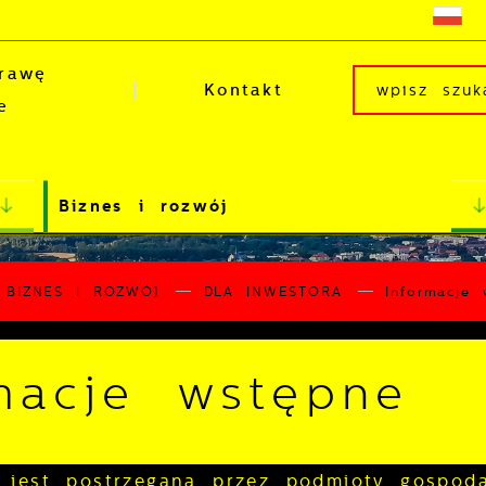
rawę
Kontakt
e
Biznes i rozwój
BIZNES I ROZWÓJ
DLA INWESTORA
Informacje 
macje wstępne
jest postrzegana przez podmioty gospoda