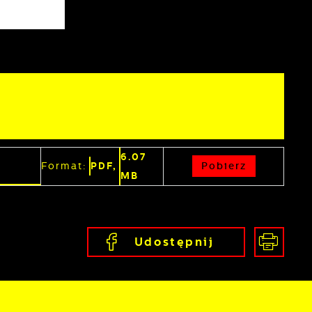
z
6.07
Pobierz
Format:
PDF,
MB
j
Udostępnij
mi
ą