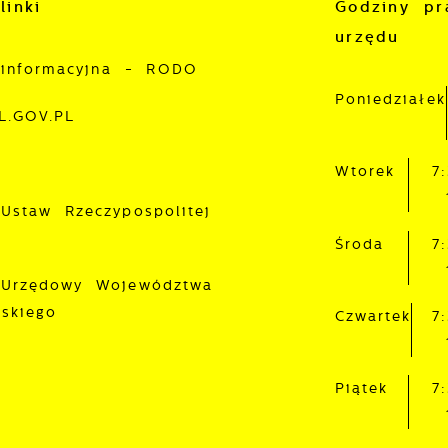
ostaci wiadomości, ofert, komunikatów mediów
linki
Godziny pr
połecznościowych.
urzędu
 informacyjna - RODO
Poniedziałek
L.GOV.PL
Wtorek
7
 Ustaw Rzeczypospolitej
Środa
7
 Urzędowy Województwa
lskiego
Czwartek
7
Piątek
7