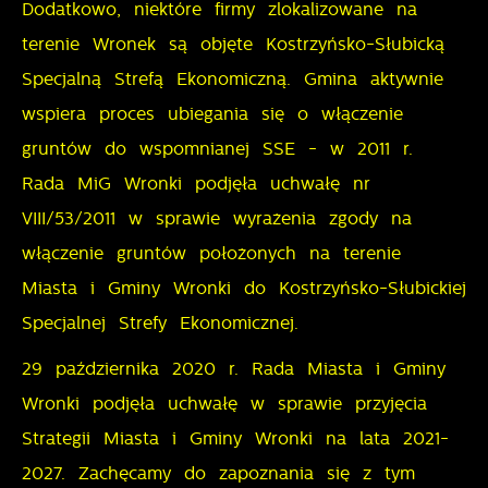
miejsca oraz częstotliwości, z jaką odwiedzane są
Dodatkowo, niektóre firmy zlokalizowane na
Reklamowe
nasze serwisy www. Dane pozwalają nam na ocenę
terenie Wronek są objęte Kostrzyńsko-Słubicką
naszych serwisów internetowych pod względem ich
Dzięki reklamowym plikom cookies prezentujemy Ci
Specjalną Strefą Ekonomiczną. Gmina aktywnie
popularności wśród użytkowników. Zgromadzone
najciekawsze informacje i aktualności na stronach
wspiera proces ubiegania się o włączenie
informacje są przetwarzane w formie
naszych partnerów.
gruntów do wspomnianej SSE - w 2011 r.
zanonimizowanej. Wyrażenie zgody na analityczne
Promocyjne pliki cookies służą do prezentowania Ci
Więcej
pliki cookies gwarantuje dostępność wszystkich
Rada MiG Wronki podjęła uchwałę nr
naszych komunikatów na podstawie analizy Twoich
funkcjonalności.
VIII/53/2011 w sprawie wyrażenia zgody na
upodobań oraz Twoich zwyczajów dotyczących
włączenie gruntów położonych na terenie
przeglądanej witryny internetowej. Treści promocyjne
mogą pojawić się na stronach podmiotów trzecich
Miasta i Gminy Wronki do Kostrzyńsko-Słubickiej
lub firm będących naszymi partnerami oraz innych
Specjalnej Strefy Ekonomicznej.
dostawców usług. Firmy te działają w charakterze
29 października 2020 r. Rada Miasta i Gminy
pośredników prezentujących nasze treści w postaci
Wronki podjęła uchwałę w sprawie przyjęcia
wiadomości, ofert, komunikatów mediów
społecznościowych.
Strategii Miasta i Gminy Wronki na lata 2021-
2027.
Zachęcamy do zapoznania się z tym