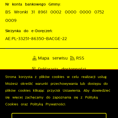
Nr konta bankowego Gminy:
BS Wronki 31 8961 0002 0000 0000 0752
0009
Skrzynka do e-Doręczeń:
AE:PL-33251-86350-BACGE-22
Mapa serwisu
RSS
Deklaracja dostępności
Strona korzysta z plików cookies w celu realizacji usług.
Polityka prywatności
Sygnalista
Możesz określić warunki przechowywania lub dostępu do
plików cookies klikając przycisk Ustawienia. Aby dowiedzieć
się więcej zachęcamy do zapoznania się z Polityką
Odwiedzin: 3798080
Online: 295
Cookies oraz Polityką Prywatności.
Zapisz wybrane