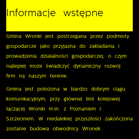
Ciebie działania w celu m.in. dostosowania Twoich
Informacje wstępne
ustawień preferencji prywatności, logowania czy
Funkcjonalne i personalizacyjne
wypełniania formularzy. Dzięki plikom cookies strona,
z której korzystasz, może działać bez zakłóceń.
Tego typu pliki cookies umożliwiają stronie
Gmina Wronki jest postrzegana przez podmioty
internetowej zapamiętanie wprowadzonych przez
gospodarcze jako przyjazna do zakładania i
Ciebie ustawień oraz personalizację określonych
prowadzenia działalności gospodarczej, o czym
funkcjonalności czy prezentowanych treści.
najlepiej może świadczyć dynamiczny rozwój
Dzięki tym plikom cookies możemy zapewnić Ci
Więcej
firm na naszym terenie.
większy komfort korzystania z funkcjonalności naszej
strony poprzez dopasowanie jej do Twoich
Gmina jest położona w bardzo dobrym ciągu
Analityczne
indywidualnych preferencji. Wyrażenie zgody na
komunikacyjnym, przy głównej linii kolejowej
funkcjonalne i personalizacyjne pliki cookies
Analityczne pliki cookies pomagają nam rozwijać się
łączącej Wronki m.in. z Poznaniem i
gwarantuje dostępność większej ilości funkcji na
i dostosowywać do Twoich potrzeb.
Szczecinem. W niedalekiej przyszłości zakończona
stronie.
Cookies analityczne pozwalają na uzyskanie informacji
Więcej
zostanie budowa obwodnicy Wronek.
w zakresie wykorzystywania witryny internetowej,