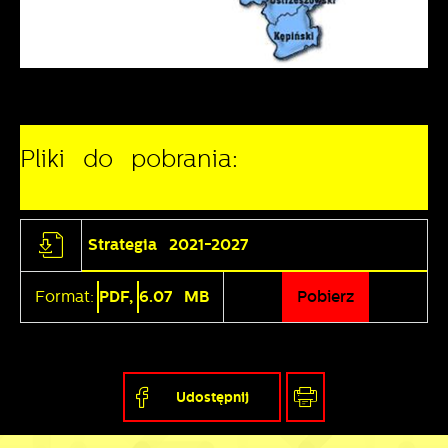
Pliki do pobrania:
Strategia 2021-2027
Format:
PDF,
6.07 MB
Pobierz
Udostępnij