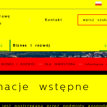
rawę
Kontakt
e
Biznes i rozwój
BIZNES I ROZWÓJ
DLA INWESTORA
Informacje 
macje wstępne
jest postrzegana przez podmioty gospoda