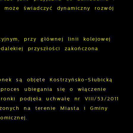
ej może świadczyć dynamiczny rozwój
jnym, przy głównej linii kolejowej
dalekiej przyszłości zakończona
onek są objęte Kostrzyńsko-Słubicką
proces ubiegania się o włączenie
nki podjęła uchwałę nr VIII/53/2011
żonych na terenie Miasta i Gminy
omicznej.