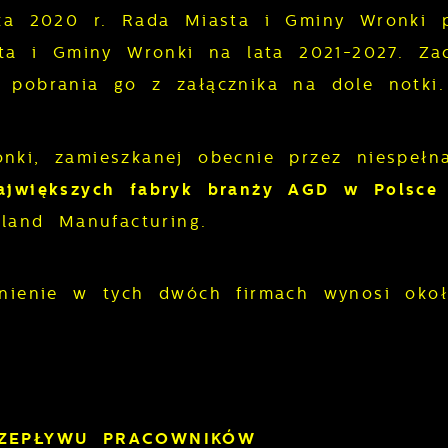
ika 2020 r. Rada Miasta i Gminy Wronki p
asta i Gminy Wronki na lata 2021-2027.
Za
 pobrania go z załącznika na dole notki.
nki, zamieszkanej obecnie przez niespełn
ajwiększych fabryk branży AGD w Polsce
oland Manufacturing.
dnienie w tych dwóch firmach wynosi ok
RZEPŁYWU PRACOWNIKÓW