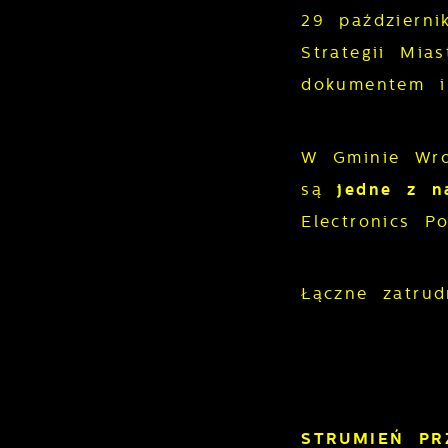
29 październ
Strategii Mi
dokumentem i
W Gminie Wro
są
jedne z n
Electronics P
Łączne zatru
STRUMIEŃ P