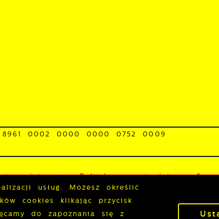
 8961 0002 0000 0000 0752 0009
0-BACGE-22
stępności
Polityka prywatności
Sygna
lizacji usług. Możesz określić
ów cookies klikając przycisk
Ust
P
hęcamy do zapoznania się z