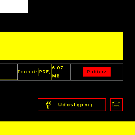
z
6.07
Pobierz
Format:
PDF,
MB
j
Udostępnij
mi
ą