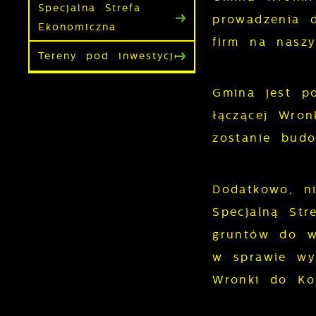
Specjalna Strefa
prowadzenia d
Ekonomiczna
firm na naszy
Tereny pod inwestycje
Gmina jest po
łączącej Wron
zostanie bud
Dodatkowo, ni
Specjalną Str
gruntów do w
w sprawie wy
Wronki do Kos