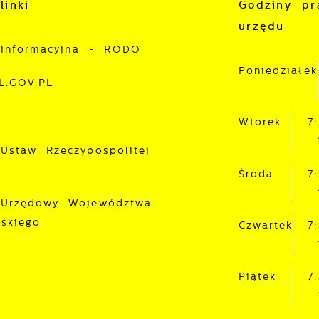
ostaci wiadomości, ofert, komunikatów mediów
linki
Godziny pr
połecznościowych.
urzędu
 informacyjna - RODO
Poniedziałek
L.GOV.PL
Wtorek
7
 Ustaw Rzeczypospolitej
Środa
7
 Urzędowy Województwa
lskiego
Czwartek
7
Piątek
7