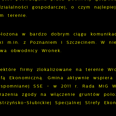
ziałalności gospodarczej, o czym najlepi
m terenie.
łożona w bardzo dobrym ciągu komunikacy
ki m.in. z Poznaniem i Szczecinem. W nie
owa obwodnicy Wronek.
ektóre firmy zlokalizowane na terenie Wr
efą Ekonomiczną. Gmina aktywnie wspiera 
spomnianej SSE - w 2011 r. Rada MiG Wro
rażenia zgody na włączenie gruntów poło
trzyńsko-Słubickiej Specjalnej Strefy Ekon