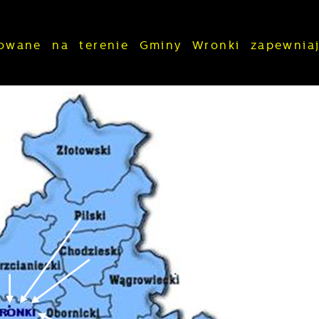
izowane na terenie Gminy Wronki zapewni
stawienia
zanujemy Twoją prywatność. Możesz zmienić ustawienia
ookies lub zaakceptować je wszystkie. W dowolnym
omencie możesz dokonać zmiany swoich ustawień.