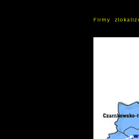
Firmy zlokal
U
S
c
m