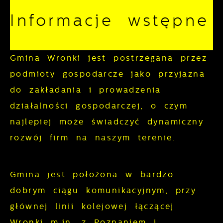
korzystanie z oferowanych przez nas
Informacje wstępne
usług.
Pliki cookies odpowiadają na
Więcej
Gmina Wronki jest postrzegana przez
podejmowane przez Ciebie działania w
podmioty gospodarcze jako przyjazna
celu m.in. dostosowania Twoich ustawień
Funkcjonalne i personalizacyjne
do zakładania i prowadzenia
preferencji prywatności, logowania czy
wypełniania formularzy. Dzięki plikom
działalności gospodarczej, o czym
Tego typu pliki cookies umożliwiają
cookies strona, z której korzystasz, może
stronie internetowej zapamiętanie
najlepiej może świadczyć dynamiczny
działać bez zakłóceń.
wprowadzonych przez Ciebie ustawień
rozwój firm na naszym terenie.
oraz personalizację określonych
funkcjonalności czy prezentowanych treści.
Gmina jest położona w bardzo
Dzięki tym plikom cookies możemy
dobrym ciągu komunikacyjnym, przy
Więcej
zapewnić Ci większy komfort korzystania
głównej linii kolejowej łączącej
z funkcjonalności naszej strony poprzez
Wronki m.in. z Poznaniem i