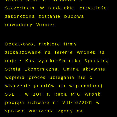
Analityczne
dopasowanie jej do Twoich indywidualnych
Szczecinem. W niedalekiej przyszłości
preferencji. Wyrażenie zgody na
Analityczne pliki cookies pomagają nam
zakończona zostanie budowa
funkcjonalne i personalizacyjne pliki
rozwijać się i dostosowywać do Twoich
obwodnicy Wronek.
cookies gwarantuje dostępność większej
potrzeb.
ilości funkcji na stronie.
Cookies analityczne pozwalają na
Dodatkowo, niektóre firmy
Więcej
uzyskanie informacji w zakresie
zlokalizowane na terenie Wronek są
wykorzystywania witryny internetowej,
objęte Kostrzyńsko-Słubicką Specjalną
Reklamowe
miejsca oraz częstotliwości, z jaką
Strefą Ekonomiczną. Gmina aktywnie
odwiedzane są nasze serwisy www. Dane
Dzięki reklamowym plikom cookies
wspiera proces ubiegania się o
pozwalają nam na ocenę naszych
prezentujemy Ci najciekawsze informacje i
serwisów internetowych pod względem ich
włączenie gruntów do wspomnianej
aktualności na stronach naszych
popularności wśród użytkowników.
SSE - w 2011 r. Rada MiG Wronki
partnerów.
Zgromadzone informacje są przetwarzane
podjęła uchwałę nr VIII/53/2011 w
w formie zanonimizowanej. Wyrażenie
Promocyjne pliki cookies służą do
sprawie wyrażenia zgody na
Więcej
zgody na analityczne pliki cookies
prezentowania Ci naszych komunikatów na