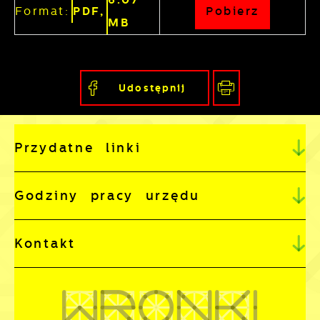
Format:
PDF,
Pobierz
MB
Udostępnij
Przydatne linki
Godziny pracy urzędu
Kontakt