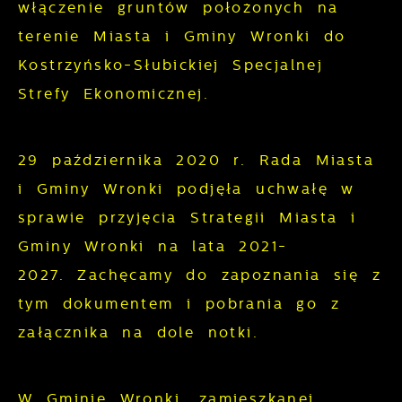
włączenie gruntów położonych na
gwarantuje dostępność wszystkich
podstawie analizy Twoich upodobań oraz
terenie Miasta i Gminy Wronki do
funkcjonalności.
Twoich zwyczajów dotyczących
Kostrzyńsko-Słubickiej Specjalnej
przeglądanej witryny internetowej. Treści
Strefy Ekonomicznej.
promocyjne mogą pojawić się na stronach
podmiotów trzecich lub firm będących
naszymi partnerami oraz innych
29 października 2020 r. Rada Miasta
dostawców usług. Firmy te działają w
i Gminy Wronki podjęła uchwałę w
charakterze pośredników prezentujących
nasze treści w postaci wiadomości, ofert,
sprawie przyjęcia Strategii Miasta i
komunikatów mediów społecznościowych.
Gminy Wronki na lata 2021-
2027.
Zachęcamy do zapoznania się z
tym dokumentem i pobrania go z
załącznika na dole notki.
W Gminie Wronki, zamieszkanej