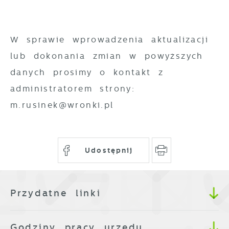
funkcjonalności.
witryny internetowej. Treści promocyjne
mogą pojawić się na stronach podmiotów
W sprawie wprowadzenia aktualizacji
trzecich lub firm będących naszymi
partnerami oraz innych dostawców usług.
lub dokonania zmian w powyższych
Firmy te działają w charakterze
danych prosimy o kontakt z
pośredników prezentujących nasze treści w
administratorem strony:
postaci wiadomości, ofert, komunikatów
m.rusinek@wronki.pl
mediów społecznościowych.
Udostępnij
Przydatne linki
Godziny pracy urzędu