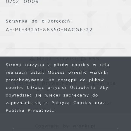
0752 0009
Skrzynka do e-Doręczeń:
AE:PL-33251-86350-BACGE-22
Mapa serwisu
RSS
Strona korzysta z plików cookies w celu
Deklaracja dostępności
realizacji usług. Możesz określić warunki
przechowywania lub dostępu do plików
Polityka prywatności
Sygnalista
cookies klikając przycisk Ustawienia. Aby
dowiedzieć się więcej zachęcamy do
zapoznania się z Polityką Cookies oraz
Odwiedzin: 3838013
Online: 251
Polityką Prywatności.
Copyright by wronki.pl
Zapisz wybrane