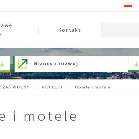
rawę
Kontakt
e
Biznes i rozwój
CZAS WOLNY
NOCLEGI
Hotele i motele
e i motele