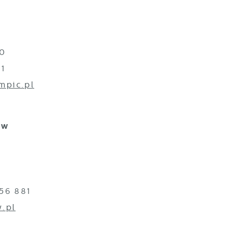
00
11
mpic.pl
aw
756 881
stawienia
.pl
zanujemy Twoją prywatność. Możesz zmienić ustawienia