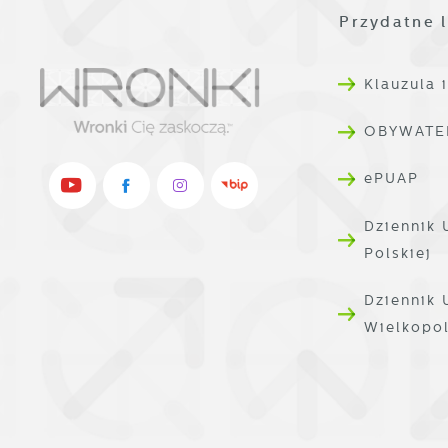
d
Przydatne l
W
A
g
A
Klauzula 
d
C
OBYWATE
W
z
c
ePUAP
p
R
w
Dziennik 
D
i
Polskiej
i
W
P
d
W
Dziennik
k
Wielkopo
T
i
p
i
p
o