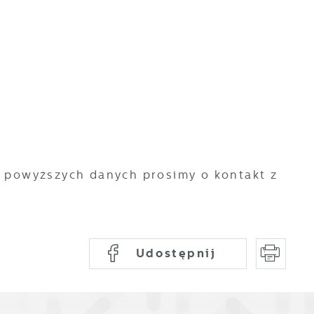
a
ji
 powyższych danych prosimy o kontakt z
Udostępnij
h
t