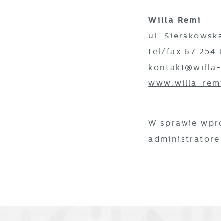
c
Willa Remi
m
ul. Sierakowsk
tel/fax 67 254 
N
kontakt@willa-
N
s
www.willa-remi
o
P
W
d
W sprawie wpro
p
administratore
p
F
z
T
z
p
t
D
W
k