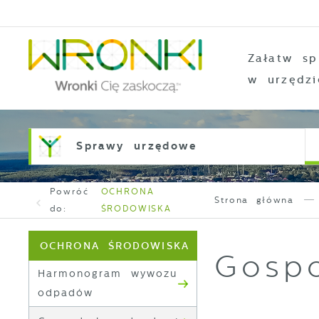
Przejdź do menu.
Przejdź do wyszukiwarki.
Przejdź do treści.
Przejdź do ustawień wielkości czcionki.
Włącz wersję kontrastową strony.
Załatw sp
w urzędzi
Sprawy urzędowe
Powróć
OCHRONA
Strona główna
do:
ŚRODOWISKA
OCHRONA ŚRODOWISKA
Gosp
Harmonogram wywozu
odpadów