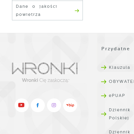
W
d
Dane o jakości
p
powietrza
f
F
k
T
z
p
Przydatne 
p
D
W
Klauzula
k
d
OBYWATE
W
A
c
ePUAP
A
s
d
Dziennik
C
Polskiej
W
z
c
Dziennik