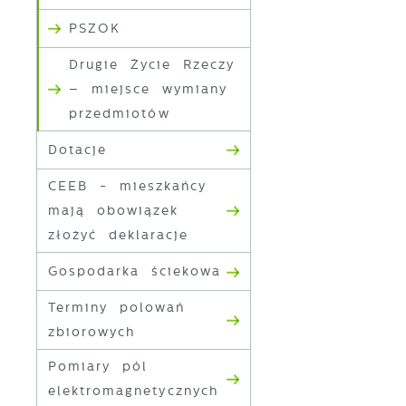
PSZOK
Drugie Życie Rzeczy
– miejsce wymiany
U
przedmiotów
Dotacje
S
CEEB - mieszkańcy
c
m
mają obowiązek
złożyć deklaracje
Gospodarka ściekowa
N
Terminy polowań
N
zbiorowych
f
k
Pomiary pól
elektromagnetycznych
P