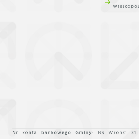
D
R
Wielkopo
i
D
u
n
f
p
p
f
P
W
n
u
w
n
p
w
p
s
Nr konta bankowego Gminy:
BS Wronki 31