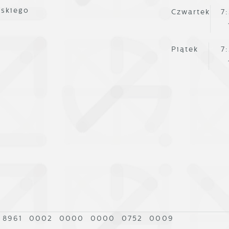
ane pozwalają nam na ocenę naszych serwisów
eklamowe
lskiego
Czwartek
7
nternetowych pod względem ich popularności wśród
zięki reklamowym plikom cookies prezentujemy Ci
żytkowników. Zgromadzone informacje są przetwarzane w
ajciekawsze informacje i aktualności na stronach naszych
ormie zanonimizowanej. Wyrażenie zgody na analityczne
artnerów.
Piątek
7
liki cookies gwarantuje dostępność wszystkich
unkcjonalności.
romocyjne pliki cookies służą do prezentowania Ci
ięcej
aszych komunikatów na podstawie analizy Twoich
podobań oraz Twoich zwyczajów dotyczących przeglądane
itryny internetowej. Treści promocyjne mogą pojawić się
a stronach podmiotów trzecich lub firm będących naszym
artnerami oraz innych dostawców usług. Firmy te działaj
 charakterze pośredników prezentujących nasze treści w
ostaci wiadomości, ofert, komunikatów mediów
połecznościowych.
 8961 0002 0000 0000 0752 0009