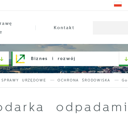
rawę
Kontakt
e
Biznes i rozwój
SPRAWY URZĘDOWE
OCHRONA ŚRODOWISKA
Go
odarka odpadam