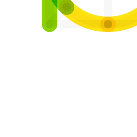
stawienia
zanujemy Twoją prywatność. Możesz zmienić ustawienia
ookies lub zaakceptować je wszystkie. W dowolnym
omencie możesz dokonać zmiany swoich ustawień.
iezbędne
iezbędne pliki cookies służą do prawidłowego
unkcjonowania strony internetowej i umożliwiają Ci
omfortowe korzystanie z oferowanych przez nas usług.
liki cookies odpowiadają na podejmowane przez Ciebie