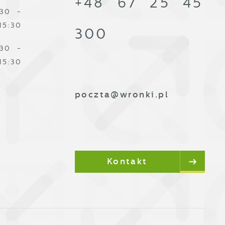
+48 67 25 45
:30 -
15:30
300
:30 -
15:30
j
poczta@wronki.pl
i
ą
Kontakt