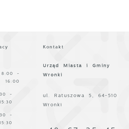
acy
Kontakt
Urząd Miasta i Gminy
ez
8:00 -
Wronki
16:00
:30 -
ul. Ratuszowa 5, 64-510
15:30
Wronki
:30 -
z
15:30