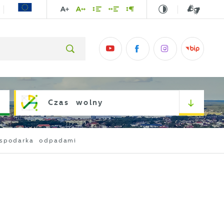
Czas wolny
spodarka odpadami
i