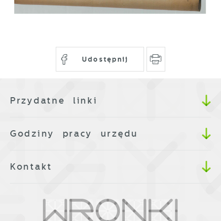
funkcjonalności.
witryny internetowej. Treści promocyjne
mogą pojawić się na stronach podmiotów
trzecich lub firm będących naszymi
partnerami oraz innych dostawców usług.
Udostępnij
Firmy te działają w charakterze
pośredników prezentujących nasze treści w
postaci wiadomości, ofert, komunikatów
Przydatne linki
mediów społecznościowych.
Godziny pracy urzędu
Kontakt