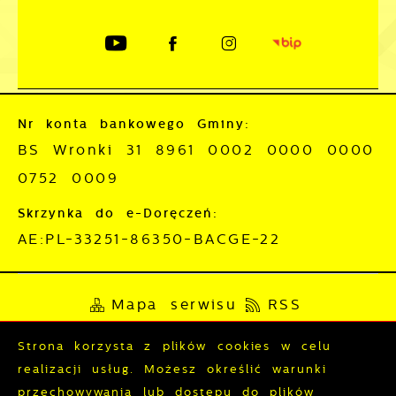
Nr konta bankowego Gminy:
BS Wronki 31 8961 0002 0000 0000
0752 0009
Skrzynka do e-Doręczeń:
AE:PL-33251-86350-BACGE-22
Mapa serwisu
RSS
Deklaracja dostępności
Strona korzysta z plików cookies w celu
realizacji usług. Możesz określić warunki
Polityka prywatności
Sygnalista
przechowywania lub dostępu do plików