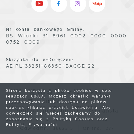
Nr konta bankowego Gminy:
BS Wronki 31 8961 0002 0000 0000
0752 0009
Skrzynka do e-Doręczeń:
AE:PL-33251-86350-BACGE-22
Strona korzysta z plików cookies w celu
Mapa serwisu
RSS
realizacji usług. Możesz określić warunki
Deklaracja dostępności
przechowywania lub dostępu do plików
cookies klikając przycisk Ustawienia. Aby
Polityka prywatności
Sygnalista
dowiedzieć się więcej zachęcamy do
zapoznania się z Polityką Cookies oraz
Polityką Prywatności.
Odwiedzin: 3862315
Online: 277