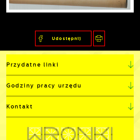
pojawić się na stronach podmiotów trzecich
lub firm będących naszymi partnerami oraz
innych dostawców usług. Firmy te działają w
charakterze pośredników prezentujących
nasze treści w postaci wiadomości, ofert,
Udostępnij
komunikatów mediów społecznościowych.
Przydatne linki
Godziny pracy urzędu
Kontakt