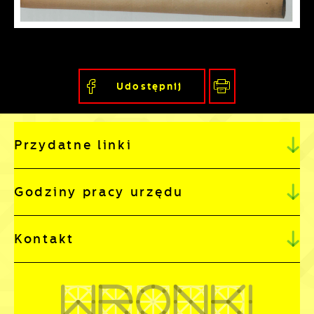
pojawić się na stronach podmiotów trzecich
lub firm będących naszymi partnerami oraz
innych dostawców usług. Firmy te działają w
charakterze pośredników prezentujących
nasze treści w postaci wiadomości, ofert,
Udostępnij
komunikatów mediów społecznościowych.
Przydatne linki
Godziny pracy urzędu
Kontakt