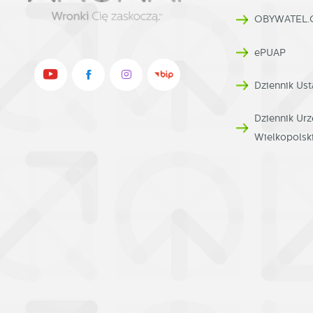
Dz
co
OBYWATEL.
ak
ePUAP
Pr
W
p
Dziennik Ust
pr
p
Dziennik U
us
Wielkopolsk
p