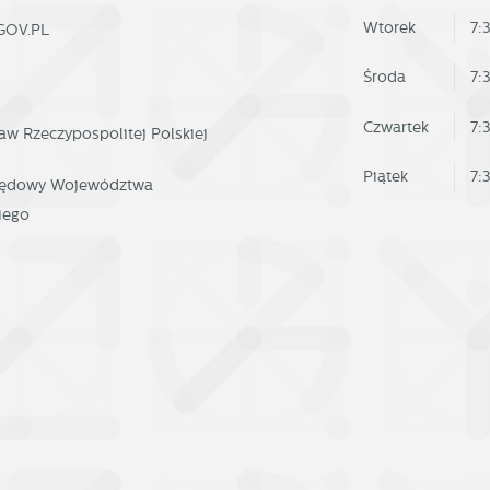
ięki reklamowym plikom cookies prezentujemy Ci najciekawsze informacje i
okies gwarantuje dostępność wszystkich funkcjonalności.
Wtorek
7:
GOV.PL
tualności na stronach naszych partnerów.
Środa
7:
omocyjne pliki cookies służą do prezentowania Ci naszych komunikatów na
ięcej
odstawie analizy Twoich upodobań oraz Twoich zwyczajów dotyczących
Czwartek
7:
aw Rzeczypospolitej Polskiej
zeglądanej witryny internetowej. Treści promocyjne mogą pojawić się na stronac
odmiotów trzecich lub firm będących naszymi partnerami oraz innych dostawców
Piątek
7:
rzędowy Województwa
ług. Firmy te działają w charakterze pośredników prezentujących nasze treści w
iego
ostaci wiadomości, ofert, komunikatów mediów społecznościowych.