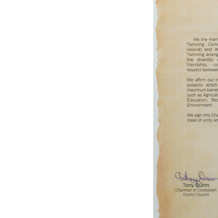
U
S
j
N
Ni
i 
Pl
W