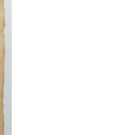
ać
ej