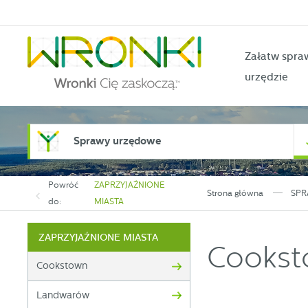
Przejdź do menu.
Przejdź do wyszukiwarki.
Przejdź do treści.
Przejdź do ustawień wielkości czcionki.
Włącz wersję kontrastową strony.
Załatw spra
urzędzie
Sprawy urzędowe
Powróć
ZAPRZYJAŹNIONE
Strona główna
SPR
do:
MIASTA
ZAPRZYJAŹNIONE MIASTA
Cooks
Cookstown
Landwarów