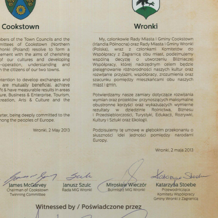
stawienia
zanujemy Twoją prywatność. Możesz zmienić ustawienia cookies lub zaakceptow
e wszystkie. W dowolnym momencie możesz dokonać zmiany swoich ustawień.
iezbędne
ezbędne pliki cookies służą do prawidłowego funkcjonowania strony internetow
umożliwiają Ci komfortowe korzystanie z oferowanych przez nas usług.
iki cookies odpowiadają na podejmowane przez Ciebie działania w celu m.in.
ięcej