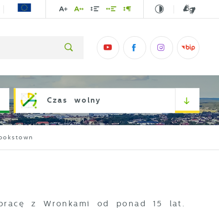
Czas wolny
ookstown
łpracę z Wronkami od ponad 15 lat.