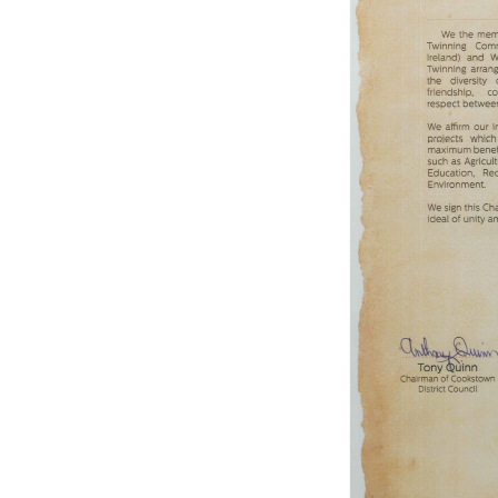
U
S
c
m
N
N
f
k
P
W
d