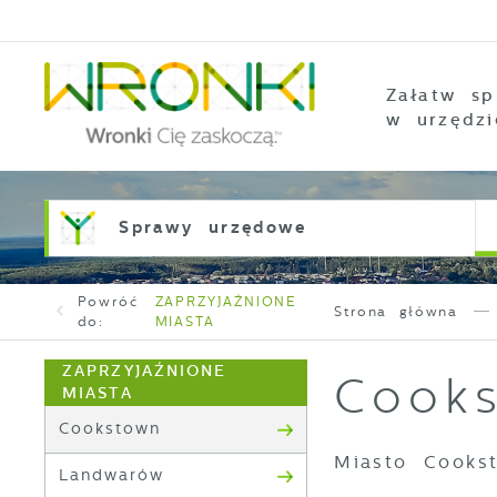
Przejdź do menu.
Przejdź do wyszukiwarki.
Przejdź do treści.
Przejdź do ustawień wielkości czcionki.
Włącz wersję kontrastową strony.
Załatw sp
w urzędzi
Sprawy urzędowe
Powróć
ZAPRZYJAŹNIONE
Strona główna
do:
MIASTA
ZAPRZYJAŹNIONE
Cook
MIASTA
Cookstown
Miasto Cooks
Landwarów