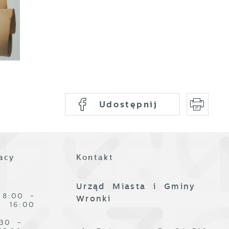
ez
Udostępnij
acy
Kontakt
z
Urząd Miasta i Gminy
8:00 -
Wronki
16:00
:30 -