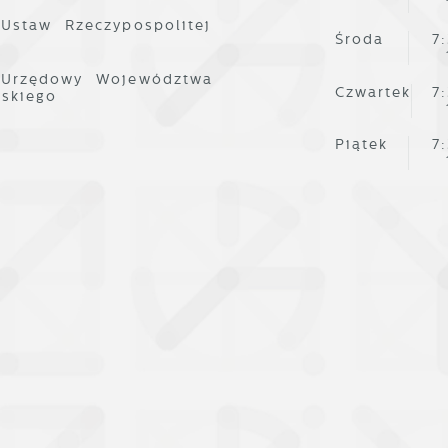
 Ustaw Rzeczypospolitej
romocyjne pliki cookies służą do prezentowania Ci
Środa
7
ięcej
aszych komunikatów na podstawie analizy Twoich
podobań oraz Twoich zwyczajów dotyczących przeglądane
 Urzędowy Województwa
itryny internetowej. Treści promocyjne mogą pojawić się
Czwartek
7
lskiego
a stronach podmiotów trzecich lub firm będących naszym
artnerami oraz innych dostawców usług. Firmy te działaj
 charakterze pośredników prezentujących nasze treści w
Piątek
7
ostaci wiadomości, ofert, komunikatów mediów
połecznościowych.