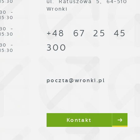
ul. Ratuszowa 5, 64-510
15:30
Wronki
:30 -
15:30
j
:30 -
+48 67 25 45
i
15:30
ą
:30 -
300
15:30
poczta@wronki.pl
Kontakt