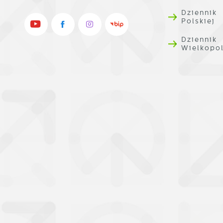
Dziennik
P
W
Polskiej
n
u
Dziennik
w
Wielkopo
n
p
w
p
s