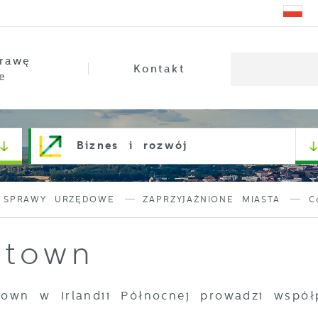
rawę
Kontakt
e
Biznes i rozwój
SPRAWY URZĘDOWE
ZAPRZYJAŹNIONE MIASTA
C
stown
town w Irlandii Północnej prowadzi wspó