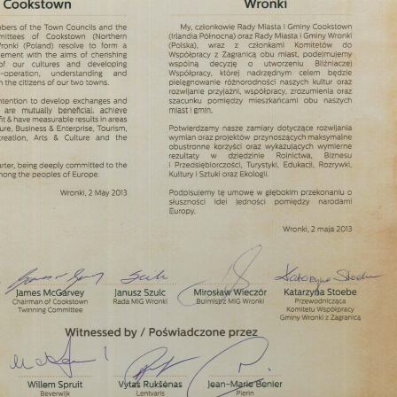
stawienia
zanujemy Twoją prywatność. Możesz zmienić ustawienia
ookies lub zaakceptować je wszystkie. W dowolnym
omencie możesz dokonać zmiany swoich ustawień.
iezbędne
iezbędne pliki cookies służą do prawidłowego
unkcjonowania strony internetowej i umożliwiają Ci
omfortowe korzystanie z oferowanych przez nas usług.
liki cookies odpowiadają na podejmowane przez Ciebie
ięcej
ziałania w celu m.in. dostosowania Twoich ustawień