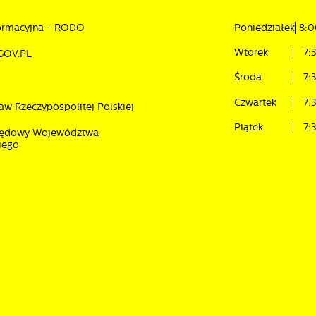
formacyjna - RODO
Poniedziałek
8:0
Wtorek
7:
GOV.PL
Środa
7:
Czwartek
7:
aw Rzeczypospolitej Polskiej
Piątek
7:
rzędowy Województwa
iego