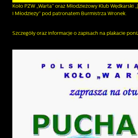
Koło PZW „Warta” oraz Młodzieżowy Klub Wędkarski „J
i Młodzieży” pod patronatem Burmistrza Wronek.
Szczegóły oraz informacje o zapisach na plakacie pon