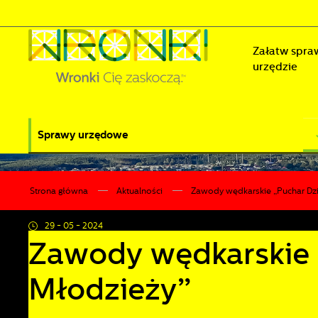
Przejdź do menu.
Przejdź do wyszukiwarki.
Przejdź do treści.
Przejdź do ustawień wielkości czcionki.
Wyłącz wersję kontrastową strony.
Załatw spra
urzędzie
Sprawy urzędowe
Strona główna
Aktualności
Zawody wędkarskie „Puchar Dzie
29 - 05 - 2024
Zawody wędkarskie „
Młodzieży”