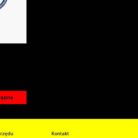
a
d
h
w
tępna
urzędu
Kontakt