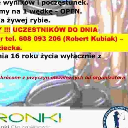
aakceptować je wszystkie. W dowolnym momencie możesz dokonać zmiany
woich ustawień.
iezbędne
iezbędne pliki cookies służą do prawidłowego funkcjonowania strony
nternetowej i umożliwiają Ci komfortowe korzystanie z oferowanych przez nas
sług.
liki cookies odpowiadają na podejmowane przez Ciebie działania w celu m.in.
ięcej
ostosowania Twoich ustawień preferencji prywatności, logowania czy wypełniani
ormularzy. Dzięki plikom cookies strona, z której korzystasz, może działać bez
akłóceń.
unkcjonalne i personalizacyjne
ego typu pliki cookies umożliwiają stronie internetowej zapamiętanie
Zapisz wybrane
prowadzonych przez Ciebie ustawień oraz personalizację określonych
unkcjonalności czy prezentowanych treści.
Zezwól na wszystkie
zięki tym plikom cookies możemy zapewnić Ci większy komfort korzystania z
ięcej
unkcjonalności naszej strony poprzez dopasowanie jej do Twoich indywidualnych
referencji. Wyrażenie zgody na funkcjonalne i personalizacyjne pliki cookies
warantuje dostępność większej ilości funkcji na stronie.