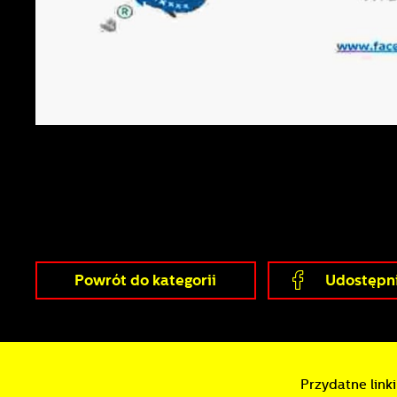
A
A
p
C
W
w
s
w
p
R
c
D
a
P
W
p
p
p
Powrót
do kategorii
Udostępni
u
p
Przydatne linki