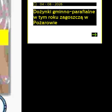
04 - 08 - 2026
Dożynki gminno-parafialne
w tym roku zagoszczą w
Pożarowie
a