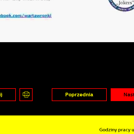
nalityczne
nalityczne pliki cookies pomagają nam rozwijać się i dostosowywać do Twoich
otrzeb.
ookies analityczne pozwalają na uzyskanie informacji w zakresie wykorzystywani
ięcej
itryny internetowej, miejsca oraz częstotliwości, z jaką odwiedzane są nasze
erwisy www. Dane pozwalają nam na ocenę naszych serwisów internetowych po
zględem ich popularności wśród użytkowników. Zgromadzone informacje są
rzetwarzane w formie zanonimizowanej. Wyrażenie zgody na analityczne pliki
eklamowe
ookies gwarantuje dostępność wszystkich funkcjonalności.
zięki reklamowym plikom cookies prezentujemy Ci najciekawsze informacje i
ktualności na stronach naszych partnerów.
romocyjne pliki cookies służą do prezentowania Ci naszych komunikatów na
ięcej
odstawie analizy Twoich upodobań oraz Twoich zwyczajów dotyczących
rzeglądanej witryny internetowej. Treści promocyjne mogą pojawić się na stronac
odmiotów trzecich lub firm będących naszymi partnerami oraz innych dostawcó
j
Poprzednia
Nas
sług. Firmy te działają w charakterze pośredników prezentujących nasze treści w
ostaci wiadomości, ofert, komunikatów mediów społecznościowych.
Godziny pracy 