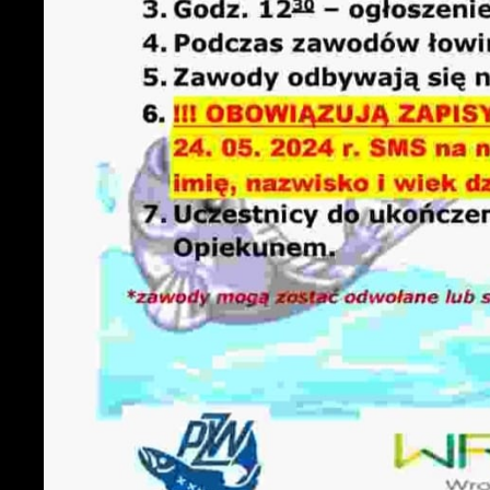
z
s
N
N
i
u
P
W
d
f
z
F
T
w
f
D
W
f
p
g