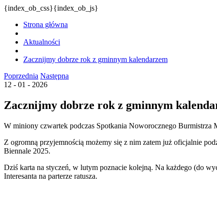
{index_ob_css}{index_ob_js}
Strona główna
Aktualności
Zacznijmy dobrze rok z gminnym kalendarzem
Poprzednia
Następna
12 - 01 - 2026
Zacznijmy dobrze rok z gminnym kalend
W miniony czwartek podczas Spotkania Noworocznego Burmistrza Mia
Z ogromną przyjemnością możemy się z nim zatem już oficjalnie pod
Biennale 2025.
Dziś karta na styczeń, w lutym poznacie kolejną. Na każdego (do w
Interesanta na parterze ratusza.