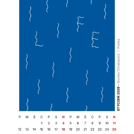
pośredników prezentujących nasze treści w postaci
wiadomości, ofert, komunikatów mediów
społecznościowych.