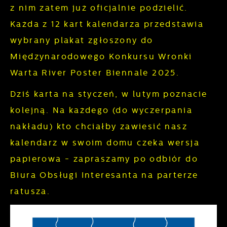
z nim zatem już oficjalnie podzielić.
Cookies analityczne pozwalają na uzyskanie
Więcej
Każda z 12 kart kalendarza przedstawia
informacji w zakresie wykorzystywania witryny
internetowej, miejsca oraz częstotliwości, z
wybrany plakat zgłoszony do
Reklamowe
jaką odwiedzane są nasze serwisy www. Dane
Międzynarodowego Konkursu Wronki
pozwalają nam na ocenę naszych serwisów
Dzięki reklamowym plikom cookies
Warta River Poster Biennale 2025.
internetowych pod względem ich popularności
prezentujemy Ci najciekawsze informacje i
Dziś karta na styczeń, w lutym poznacie
wśród użytkowników. Zgromadzone
aktualności na stronach naszych partnerów.
informacje są przetwarzane w formie
kolejną. Na każdego (do wyczerpania
Promocyjne pliki cookies służą do
Więcej
zanonimizowanej. Wyrażenie zgody na
nakładu) kto chciałby zawiesić nasz
prezentowania Ci naszych komunikatów na
analityczne pliki cookies gwarantuje
kalendarz w swoim domu czeka wersja
podstawie analizy Twoich upodobań oraz
dostępność wszystkich funkcjonalności.
Twoich zwyczajów dotyczących przeglądanej
papierowa - zapraszamy po odbiór do
witryny internetowej. Treści promocyjne mogą
Biura Obsługi Interesanta na parterze
pojawić się na stronach podmiotów trzecich
ratusza.
lub firm będących naszymi partnerami oraz
innych dostawców usług. Firmy te działają w
charakterze pośredników prezentujących