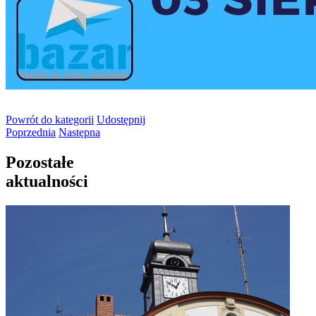
Powrót
do kategorii
Udostępnij
Poprzednia
Następna
Pozostałe
aktualności