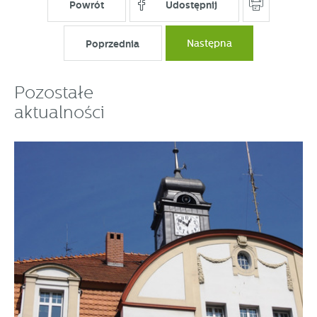
Powrót
Udostępnij
funkcjonalności.
Promocyjne pliki cookies służą do prezentowania Ci naszych
Więcej
komunikatów na podstawie analizy Twoich upodobań oraz
Poprzednia
Następna
Twoich zwyczajów dotyczących przeglądanej witryny
internetowej. Treści promocyjne mogą pojawić się na
stronach podmiotów trzecich lub firm będących naszymi
Pozostałe
partnerami oraz innych dostawców usług. Firmy te działają
aktualności
w charakterze pośredników prezentujących nasze treści w
postaci wiadomości, ofert, komunikatów mediów
społecznościowych.