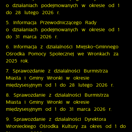
Promocyjne pliki cookies służą do prezentowania Ci
Więcej
funkcjonalności.
o działaniach podejmowanych w okresie od 1
naszych komunikatów na podstawie analizy Twoich
do 28 lutego 2026 r.
upodobań oraz Twoich zwyczajów dotyczących
przeglądanej witryny internetowej. Treści promocyjne
5. Informacja Przewodniczącego Rady
mogą pojawić się na stronach podmiotów trzecich
o działaniach podejmowanych w okresie od 1
lub firm będących naszymi partnerami oraz innych
do 31 marca 2026 r.
dostawców usług. Firmy te działają w charakterze
pośredników prezentujących nasze treści w postaci
6. Informacja z działalności Miejsko-Gminnego
wiadomości, ofert, komunikatów mediów
Ośrodka Pomocy Społecznej we Wronkach za
społecznościowych.
2025 rok.
7. Sprawozdanie z działalności Burmistrza
Miasta i Gminy Wronki w okresie
międzysesyjnym od 1 do 28 lutego 2026 r.
8. Sprawozdanie z działalności Burmistrza
Miasta i Gminy Wronki w okresie
międzysesyjnym od 1 do 31 marca 2026 r.
9. Sprawozdanie z działalności Dyrektora
Wronieckiego Ośrodka Kultury za okres od 1 do