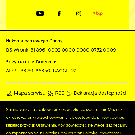
Nr konta bankowego Gminy:
BS Wronki 31 8961 0002 0000 0000 0752 0009
Skrzynka do e-Doręczeń:
AE:PL-33251-86350-BACGE-22
Mapa serwisu
RSS
Deklaracja dostępności
Polityka prywatności
Sygnalista
Strona korzysta z plików cookies w celu realizacji usług. Możesz
określić warunki przechowywania lub dostępu do plików cookies
klikając przycisk Ustawienia. Aby dowiedzieć się więcej zachęcamy
Odwiedzin: 3784676
Online: 252
Zapisz wybrane
do zapoznania się z Polityką Cookies oraz Polityką Prywatności.