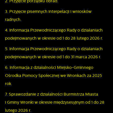
Dane pozwalają nam na ocenę naszych serwisów
2. Przyjęcie porządku obrad.
internetowych pod względem ich popularności wśród
Dzięki reklamowym plikom cookies prezentujemy Ci
3. Przyjęcie pisemnych interpelacji i wniosków
użytkowników. Zgromadzone informacje są przetwarzane w
najciekawsze informacje i aktualności na stronach naszych
radnych.
formie zanonimizowanej. Wyrażenie zgody na analityczne
partnerów.
pliki cookies gwarantuje dostępność wszystkich
4. Informacja Przewodniczącego Rady o działaniach
Promocyjne pliki cookies służą do prezentowania Ci
Więcej
funkcjonalności.
podejmowanych w okresie od 1 do 28 lutego 2026 r.
naszych komunikatów na podstawie analizy Twoich
upodobań oraz Twoich zwyczajów dotyczących
5. Informacja Przewodniczącego Rady o działaniach
przeglądanej witryny internetowej. Treści promocyjne mogą
podejmowanych w okresie od 1 do 31 marca 2026 r.
pojawić się na stronach podmiotów trzecich lub firm
będących naszymi partnerami oraz innych dostawców usług.
6. Informacja z działalności Miejsko-Gminnego
Firmy te działają w charakterze pośredników prezentujących
Ośrodka Pomocy Społecznej we Wronkach za 2025
nasze treści w postaci wiadomości, ofert, komunikatów
rok.
mediów społecznościowych.
7. Sprawozdanie z działalności Burmistrza Miasta
i Gminy Wronki w okresie międzysesyjnym od 1 do 28
lutego 2026 r.