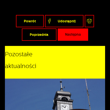
Powrót
Udostępnij
Poprzednia
Następna
Pozostałe
aktualności