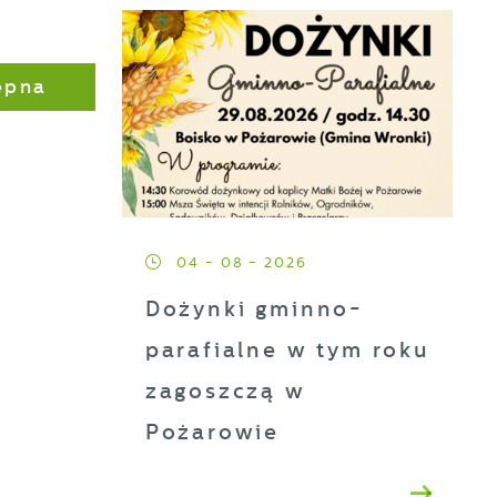
ępna
a
ji
04 - 08 - 2026
Dożynki gminno-
parafialne w tym roku
h
zagoszczą w
Pożarowie
t