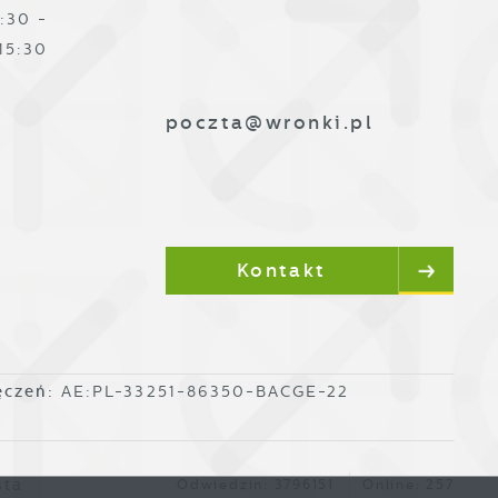
:30 -
15:30
poczta@wronki.pl
Kontakt
ęczeń:
AE:PL-33251-86350-BACGE-22
sta
Odwiedzin: 3796151
Online: 257