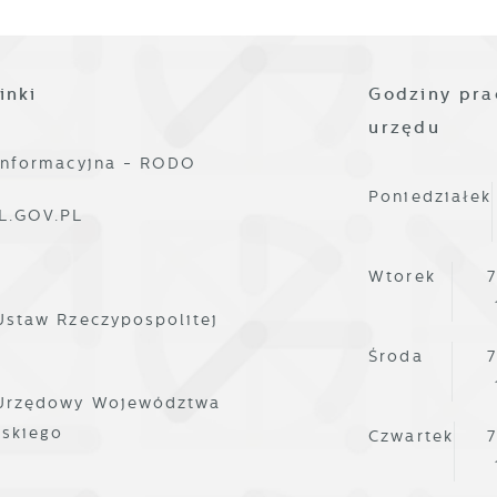
yrażenie zgody na funkcjonalne i personalizacyjne pliki cooki
nalityczne
warantuje dostępność większej ilości funkcji na stronie.
nalityczne pliki cookies pomagają nam rozwijać się i
ostosowywać do Twoich potrzeb.
inki
Godziny pra
urzędu
ookies analityczne pozwalają na uzyskanie informacji w
ięcej
akresie wykorzystywania witryny internetowej, miejsca oraz
informacyjna - RODO
zęstotliwości, z jaką odwiedzane są nasze serwisy www. Dane
Poniedziałek
ozwalają nam na ocenę naszych serwisów internetowych pod
L.GOV.PL
eklamowe
zględem ich popularności wśród użytkowników. Zgromadzone
zięki reklamowym plikom cookies prezentujemy Ci najciekaws
nformacje są przetwarzane w formie zanonimizowanej.
Wtorek
7
nformacje i aktualności na stronach naszych partnerów.
yrażenie zgody na analityczne pliki cookies gwarantuje
ostępność wszystkich funkcjonalności.
Ustaw Rzeczypospolitej
romocyjne pliki cookies służą do prezentowania Ci naszych
ięcej
omunikatów na podstawie analizy Twoich upodobań oraz
Środa
7
woich zwyczajów dotyczących przeglądanej witryny
 Urzędowy Województwa
nternetowej. Treści promocyjne mogą pojawić się na stronach
odmiotów trzecich lub firm będących naszymi partnerami oraz
lskiego
Czwartek
7
nnych dostawców usług. Firmy te działają w charakterze
ośredników prezentujących nasze treści w postaci wiadomości