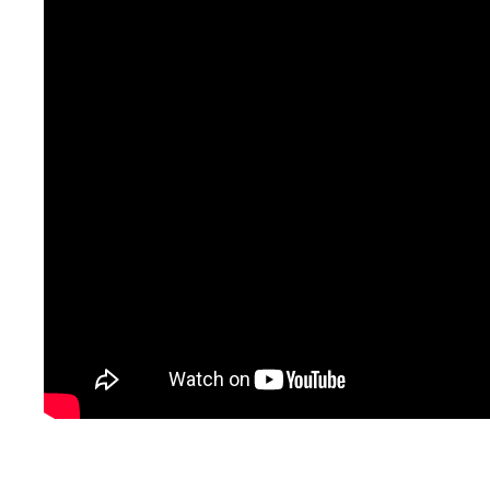
U
S
c
m