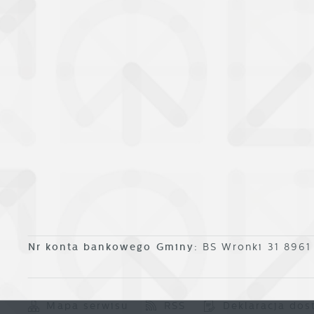
o
Nr konta bankowego Gminy:
BS Wronki 31 896
Mapa serwisu
RSS
Deklaracja dos