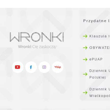
W
A
g
A
d
Przydatne l
C
W
z
Klauzula 
c
p
OBYWATE
R
w
D
i
ePUAP
i
W
d
Dziennik 
P
W
Polskiej
k
T
Dziennik
i
p
Wielkopo
i
p