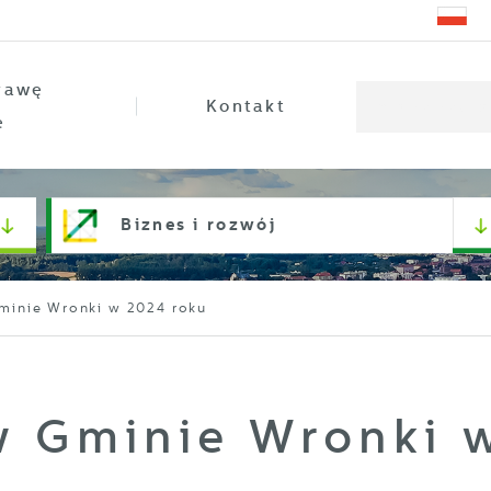
rawę
Kontakt
e
Biznes i rozwój
minie Wronki w 2024 roku
w Gminie Wronki 