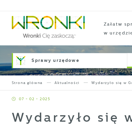
Przejdź do menu.
Przejdź do wyszukiwarki.
Przejdź do treści.
Przejdź do ustawień wielkości czcionki.
Włącz wersję kontrastową strony.
Załatw sp
w urzędzi
Sprawy urzędowe
Strona główna
Aktualności
Wydarzyło się w G
07 - 02 - 2025
Wydarzyło się 