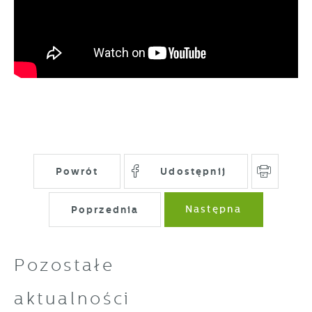
pojawić się na stronach podmiotów trzecich
lub firm będących naszymi partnerami oraz
innych dostawców usług. Firmy te działają w
charakterze pośredników prezentujących nasze
treści w postaci wiadomości, ofert,
komunikatów mediów społecznościowych.
Powrót
Udostępnij
Poprzednia
Następna
Pozostałe
aktualności