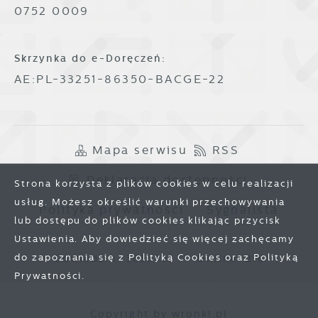
0752 0009
Skrzynka do e-Doręczeń:
AE:PL-33251-86350-BACGE-22
Mapa serwisu
RSS
Deklaracja dostępności
Strona korzysta z plików cookies w celu realizacji
usług. Możesz określić warunki przechowywania
Polityka prywatności
Sygnalista
lub dostępu do plików cookies klikając przycisk
Ustawienia. Aby dowiedzieć się więcej zachęcamy
do zapoznania się z Polityką Cookies oraz Polityką
Odwiedzin: 3855391
Online: 216
Prywatności.
Zapisz wybrane
Copyright by wronki.pl