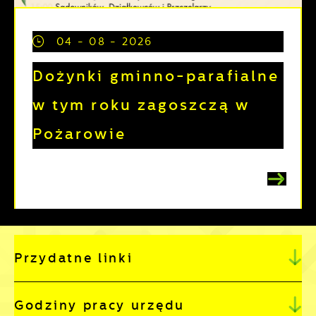
04 - 08 - 2026
Dożynki gminno-parafialne
w tym roku zagoszczą w
Pożarowie
Przydatne linki
Godziny pracy urzędu