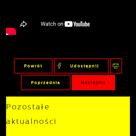
nasze treści w postaci wiadomości, ofert,
komunikatów mediów społecznościowych.
Powrót
Udostępnij
Poprzednia
Następna
Pozostałe
aktualności