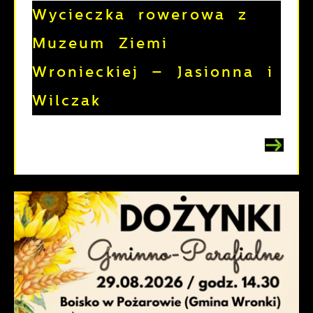
Wycieczka rowerowa z
Muzeum Ziemi
Wronieckiej – Jasionna i
Wilczak