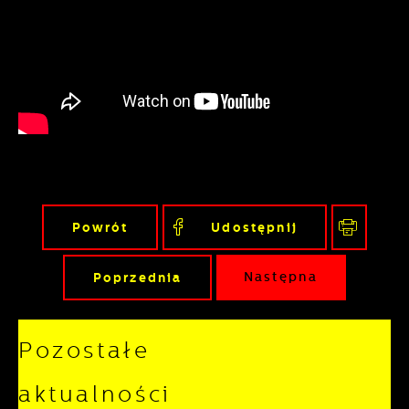
podmiotów trzecich lub firm będących
naszymi partnerami oraz innych
dostawców usług. Firmy te działają w
charakterze pośredników prezentujących
nasze treści w postaci wiadomości, ofert,
komunikatów mediów społecznościowych.
Powrót
Udostępnij
Poprzednia
Następna
Pozostałe
aktualności