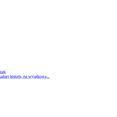
czak
nej historii, na wyjątkową...