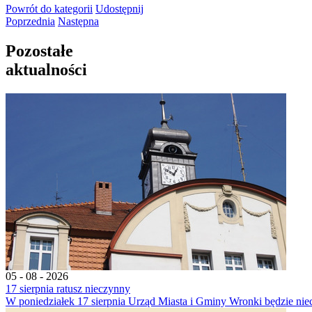
Powrót
do kategorii
Udostępnij
Poprzednia
Następna
Pozostałe
aktualności
05 - 08 - 2026
17 sierpnia ratusz nieczynny
W poniedziałek 17 sierpnia Urząd Miasta i Gminy Wronki będzie nie