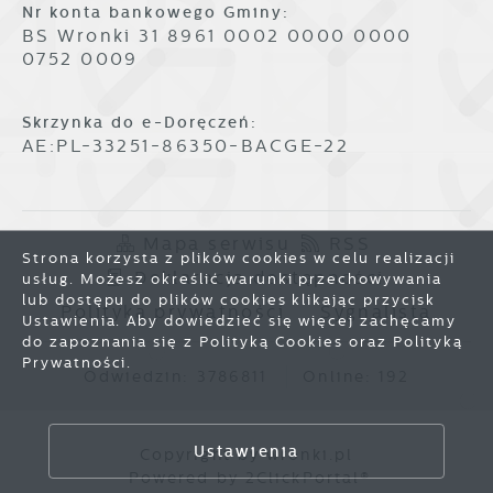
Nr konta bankowego Gminy:
BS Wronki 31 8961 0002 0000 0000
0752 0009
Skrzynka do e-Doręczeń:
AE:PL-33251-86350-BACGE-22
Mapa serwisu
RSS
Strona korzysta z plików cookies w celu realizacji
Deklaracja dostępności
usług. Możesz określić warunki przechowywania
lub dostępu do plików cookies klikając przycisk
Polityka prywatności
Sygnalista
Ustawienia. Aby dowiedzieć się więcej zachęcamy
do zapoznania się z Polityką Cookies oraz Polityką
Prywatności.
Odwiedzin: 3786811
Online: 192
Zapisz wybrane
Ustawienia
Copyright by wronki.pl
Powered by
2ClickPortal®
Zezwól na wszystkie