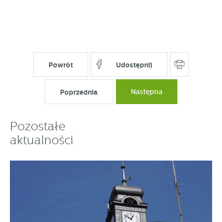
partnerami oraz innych dostawców usług. Firmy te działają
w charakterze pośredników prezentujących nasze treści w
postaci wiadomości, ofert, komunikatów mediów
społecznościowych.
Powrót
Udostępnij
Poprzednia
Następna
Pozostałe
aktualności