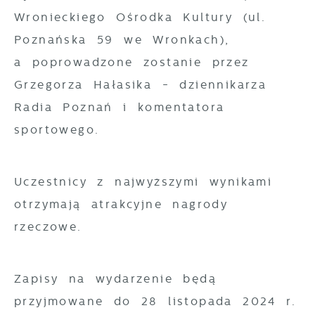
Wronieckiego Ośrodka Kultury (ul.
Zgromadzone informacje są przetwarzane
Promocyjne pliki cookies służą do
Więcej
w formie zanonimizowanej. Wyrażenie
Poznańska 59 we Wronkach),
prezentowania Ci naszych komunikatów na
zgody na analityczne pliki cookies
podstawie analizy Twoich upodobań oraz
a poprowadzone zostanie przez
gwarantuje dostępność wszystkich
Twoich zwyczajów dotyczących przeglądanej
Grzegorza Hałasika - dziennikarza
funkcjonalności.
witryny internetowej. Treści promocyjne
Radia Poznań i komentatora
mogą pojawić się na stronach podmiotów
sportowego.
trzecich lub firm będących naszymi
partnerami oraz innych dostawców usług.
Firmy te działają w charakterze
Uczestnicy z najwyższymi wynikami
pośredników prezentujących nasze treści w
otrzymają atrakcyjne nagrody
postaci wiadomości, ofert, komunikatów
rzeczowe.
mediów społecznościowych.
Zapisy na wydarzenie będą
przyjmowane do 28 listopada 2024 r.