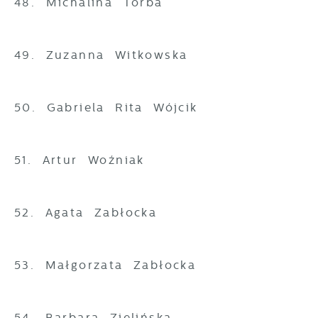
48. Michalina Torba
49. Zuzanna Witkowska
50. Gabriela Rita Wójcik
51. Artur Woźniak
52. Agata Zabłocka
53. Małgorzata Zabłocka
54. Barbara Zielińska