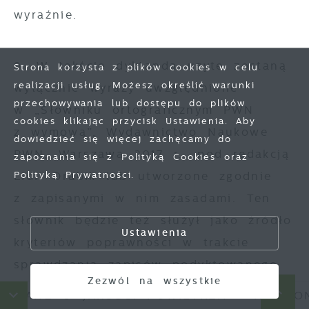
wyraźnie.
9. W tekście dyktanda użyte zostaną
Strona korzysta z plików cookies w celu
realizacji usług. Możesz określić warunki
wyłącznie wyrazy uwzględnione
przechowywania lub dostępu do plików
w „Słowniku ortograficznym PWN
cookies klikając przycisk Ustawienia. Aby
z wymową”, Wydawnictwo Naukowe
Zapisz wybrane
dowiedzieć się więcej zachęcamy do
PWN, Warszawa 2017 r., pod redakcją
zapoznania się z Polityką Cookies oraz
Lidii Drabik lub utworzone zgodnie
Polityką Prywatności.
Zezwól na wszystkie
z zapisanymi w nim zasadami. Ten
słownik będzie też służył jako źródło
Ustawienia
kryteriów poprawności w trakcie
sprawdzania zapisów podyktowanego
Zezwól na wszystkie
tekstu.
NE O JAKOŚCI POWIETRZA
HARMONOGR