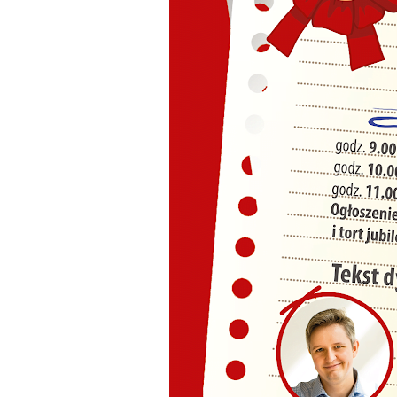
U
S
c
m
N