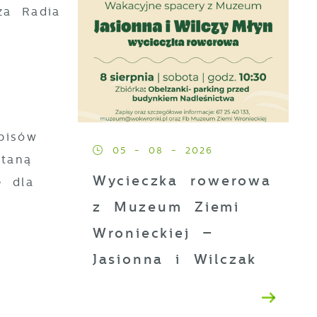
za Radia
pisów
05 - 08 - 2026
staną
Wycieczka rowerowa
e dla
z Muzeum Ziemi
Wronieckiej –
Jasionna i Wilczak