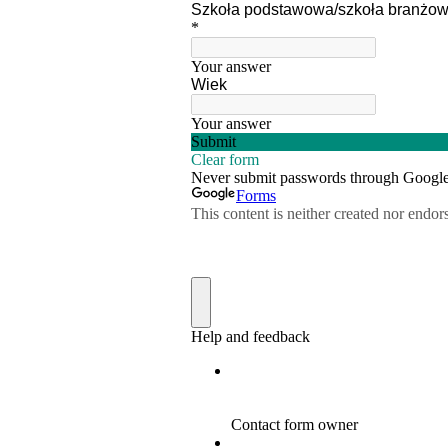
d
C
W
z
c
D
R
i
D
u
n
f
p
p
f
P
W
n
u
w
n
p
w
p
s