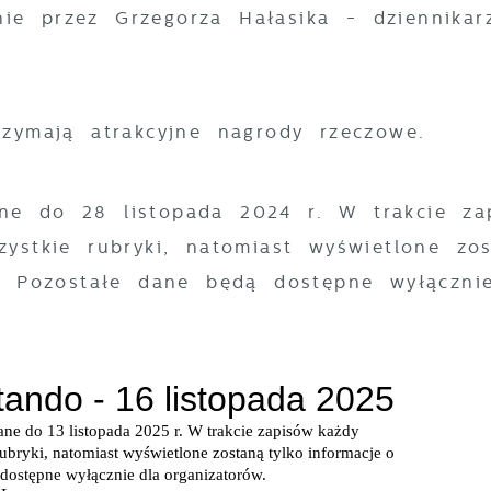
ie przez Grzegorza Hałasika - dziennikar
rzymają atrakcyjne nagrody rzeczowe.
ne do 28 listopada 2024 r. W trakcie za
ystkie rubryki, natomiast wyświetlone zo
u. Pozostałe dane będą dostępne wyłączni