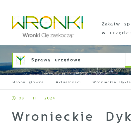
Przejdź do menu.
Przejdź do wyszukiwarki.
Przejdź do treści.
Przejdź do ustawień wielkości czcionki.
Włącz wersję kontrastową strony.
Załatw sp
w urzędzi
Sprawy urzędowe
Strona główna
Aktualności
Wronieckie Dykt
08 - 11 - 2024
Wronieckie Dy