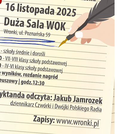
stawienia
zanujemy Twoją prywatność. Możesz zmienić ustawienia
ookies lub zaakceptować je wszystkie. W dowolnym
omencie możesz dokonać zmiany swoich ustawień.
iezbędne