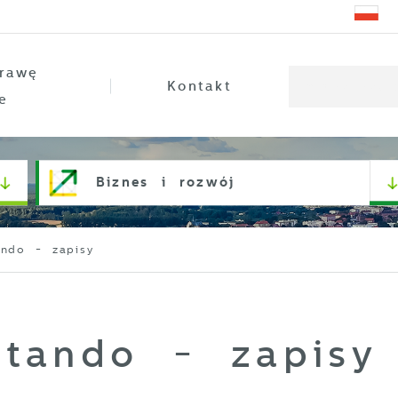
rawę
Kontakt
e
Biznes i rozwój
ando - zapisy
ktando - zapisy