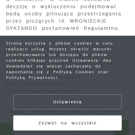
decyzję o wykluczeniu podejmować
będą osoby pilnujące przestrzegania
przez piszących IX WRONIECKIE
DYKTANDO postanowień Regulaminu.
Strona korzysta z plików cookies w celu
4. Organizatorzy zastrzegają sobie
realizacji usług. Możesz określić warunki
prawo do wprowadzenia zmian
przechowywania lub dostępu do plików
cookies klikając przycisk Ustawienia. Aby
Zapisz wybrane
w Regulaminie. Ewentualne zmiany
dowiedzieć się więcej zachęcamy do
Regulaminu będą ogłaszane
zapoznania się z Polityką Cookies oraz
na stronie internetowej
Polityką Prywatności.
Zezwól na wszystkie
http://www.wronki.pl, ​
http://www.wokwronki.pl​.
Ustawienia
ZASADY WYKORZYSTANIA WIZERUNKU
Zezwól na wszystkie
E O JAKOŚCI POWIETRZA
HARMONOGRA
1. Jeśli zostanie wyrażona zgoda