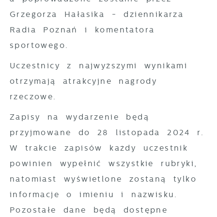
gwarantuje dostępność wszystkich
witryny internetowej. Treści promocyjne
Grzegorza Hałasika - dziennikarza
funkcjonalności.
mogą pojawić się na stronach podmiotów
Radia Poznań i komentatora
trzecich lub firm będących naszymi
sportowego.
partnerami oraz innych dostawców usług.
Firmy te działają w charakterze
Uczestnicy z najwyższymi wynikami
pośredników prezentujących nasze treści w
otrzymają atrakcyjne nagrody
postaci wiadomości, ofert, komunikatów
rzeczowe.
mediów społecznościowych.
Zapisy na wydarzenie będą
przyjmowane do 28 listopada 2024 r.
W trakcie zapisów każdy uczestnik
powinien wypełnić wszystkie rubryki,
natomiast wyświetlone zostaną tylko
informacje o imieniu i nazwisku.
Pozostałe dane będą dostępne