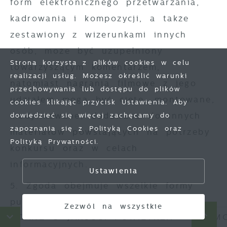
form elektronicznego przetwarzania,
kadrowania i kompozycji, a także
zestawiony z wizerunkami innych
osób, może być uzupełniony
Strona korzysta z plików cookies w celu
towarzyszącym komentarzem,
realizacji usług. Możesz określić warunki
natomiast nagrania filmowe z jego
przechowywania lub dostępu do plików
udziałem mogą być cięte, montowane,
Zapisz wybrane
cookies klikając przycisk Ustawienia. Aby
modyfikowane, dodawane do innych
dowiedzieć się więcej zachęcamy do
zapoznania się z Polityką Cookies oraz
materiałów powstających na potrzeby
Zezwól na wszystkie
Polityką Prywatności.
konkursu oraz w celach
informacyjnych.
Ustawienia
5. Zgoda obejmuje wszelkie formy
publikacji, w szczególności
Zezwól na wszystkie
ANE O JAKOŚCI POWIETRZA
HARMONOG
rozpowszechnianie w Internecie (w