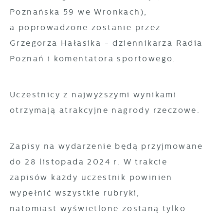
prezentowania Ci naszych komunikatów na
Poznańska 59 we Wronkach),
funkcjonalności.
podstawie analizy Twoich upodobań oraz
a poprowadzone zostanie przez
Twoich zwyczajów dotyczących przeglądanej
witryny internetowej. Treści promocyjne mogą
Grzegorza Hałasika - dziennikarza Radia
pojawić się na stronach podmiotów trzecich
Poznań i komentatora sportowego.
lub firm będących naszymi partnerami oraz
innych dostawców usług. Firmy te działają w
Uczestnicy z najwyższymi wynikami
charakterze pośredników prezentujących nasze
treści w postaci wiadomości, ofert,
otrzymają atrakcyjne nagrody rzeczowe.
komunikatów mediów społecznościowych.
Zapisy na wydarzenie będą przyjmowane
do 28 listopada 2024 r. W trakcie
zapisów każdy uczestnik powinien
wypełnić wszystkie rubryki,
natomiast wyświetlone zostaną tylko