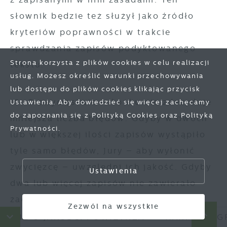
słownik będzie też służył jako źródło
kryteriów poprawności w trakcie
sprawdzania zapisów podyktowanego
Strona korzysta z plików cookies w celu realizacji
tekstu.
usług. Możesz określić warunki przechowywania
lub dostępu do plików cookies klikając przycisk
10. O zwycięstwie w konkursie zdecyduje
Zapisz wybrane
Ustawienia. Aby dowiedzieć się więcej zachęcamy
do zapoznania się z Polityką Cookies oraz Polityką
mniejsza liczba błędów. Gdyby w dwóch
Prywatności.
Zezwól na wszystkie
lub w większej ilości zapisów wystąpiło
tyle samo błędów, Jury – aby wyłonić
zwycięzcę – uwzględni ich jakość. Gdyby
Ustawienia
dwa lub więcej zapisów nie zawierało
żadnego błędu, jury w celu wyłonienia
Zezwól na wszystkie
zwycięzcy uwzględni walory estetyczne
 O JAKOŚCI POWIETRZA
HARMONOGRAM 